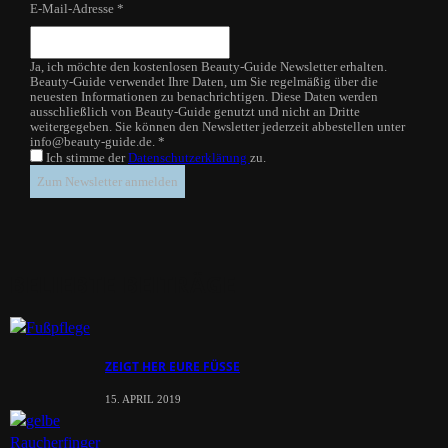
E-Mail-Adresse
*
Ja, ich möchte den kostenlosen Beauty-Guide Newsletter erhalten.
Beauty-Guide verwendet Ihre Daten, um Sie regelmäßig über die
neuesten Informationen zu benachrichtigen. Diese Daten werden
ausschließlich von Beauty-Guide genutzt und nicht an Dritte
weitergegeben. Sie können den Newsletter jederzeit abbestellen unter
info@beauty-guide.de.
*
Ich stimme der
Datenschutzerklärung
zu.
BELIEBTE BEITRÄGE
ZEIGT HER EURE FÜSSE
15. APRIL 2019