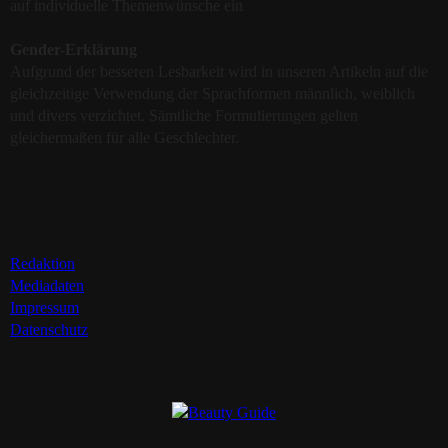
auf individuelle Themenwünsche ein
Gender-Erklärung
Aufgrund der besseren Lesbarkeit wird in unseren Artikeln auf die
gleichzeitige Verwendung der Sprachformen männlich, weiblich
und divers verzichtet. Sämtliche Formulierungen gelten
gleichermaßen für alle Geschlechter.
RECHTLICHE INFORMATIONEN
Redaktion
Mediadaten
Impressum
Datenschutz