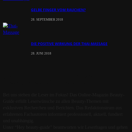
GELBE FINGER VOM RAUCHEN?
28. SEPTEMBER 2018
DIE POSITIVE WIRKUNG DER THAI-MASSAGE
28. JUNI 2018
„BEAUTY-GUIDE“ – LESERNAH,
UNABHÄNGIG, FUNDIERT
Bei uns stehen die Leser im Fokus! Das Online-Magazin Beauty-
Guide erfüllt Leserwünsche zu allen Beauty-Themen mit
exklusiven Recherchen und Berichten. Das Redaktionsteam aus
erfahrenen Fachautoren informiert professionell, aktuell, fundiert
und unabhängig.
Unter “Hey beauty-guide” beantworten wir Leserfragen und gehen