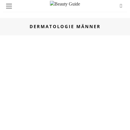
DERMATOLOGIE MÄNNER
DERMATOLOGIE MÄNNER
SPEZIAL: MÄNNERPFLEGE
23. FEBRUAR 2025
„GÄRTNERN“ AUF KAHLEN STELLEN
WEITERLESEN
DERMATOLOGIE MÄNNER
SPEZIAL: MÄNNERPFLEGE
17. MAI 2024
FUE HAARVERPFLANZUNG IN DER
TÜRKEI