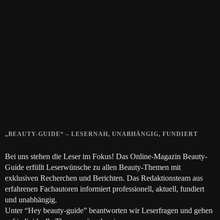
Zeigt her eure Füße
15. APRIL 2019
Gelbe Finger vom Rauchen?
28. SEPTEMBER 2018
Die positive Wirkung der Thai-Massage
28. JUNI 2018
„BEAUTY-GUIDE“ – LESERNAH, UNABHÄNGIG, FUNDIERT
Bei uns stehen die Leser im Fokus! Das Online-Magazin Beauty-
Guide erfüllt Leserwünsche zu allen Beauty-Themen mit
exklusiven Recherchen und Berichten. Das Redaktionsteam aus
erfahrenen Fachautoren informiert professionell, aktuell, fundiert
und unabhängig.
Unter “Hey beauty-guide” beantworten wir Leserfragen und gehen