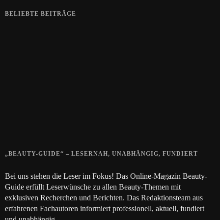
BELIEBTE BEITRÄGE
Zeigt her eure Füße
15. APRIL 2019
Gelbe Finger vom Rauchen?
28. SEPTEMBER 2018
Die positive Wirkung der Thai-Massage
28. JUNI 2018
„BEAUTY-GUIDE“ – LESERNAH, UNABHÄNGIG, FUNDIERT
Bei uns stehen die Leser im Fokus! Das Online-Magazin Beauty-
Guide erfüllt Leserwünsche zu allen Beauty-Themen mit
exklusiven Recherchen und Berichten. Das Redaktionsteam aus
erfahrenen Fachautoren informiert professionell, aktuell, fundiert
und unabhängig.