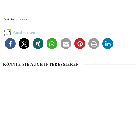
Text: beautypress
Ausdrucken
KÖNNTE SIE AUCH INTERESSIEREN
HAUT IM ALARMMODUS
SOMMERHAUT RICHTIG PFLEGEN
2. AUGUST 2026
26. JULI 2026
VON MILCH-MASKE BIS MAYO-KUR
23. JULI 2026