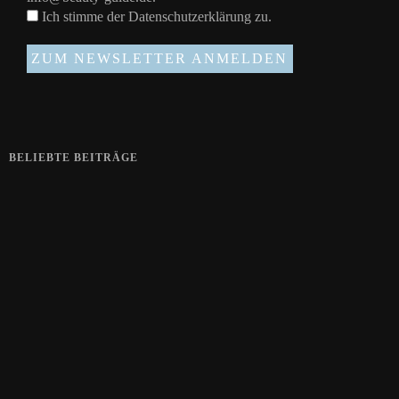
Ich stimme der
Datenschutzerklärung
zu.
BELIEBTE BEITRÄGE
Zeigt her eure Füße
15. APRIL 2019
Gelbe Finger vom Rauchen?
28. SEPTEMBER 2018
Die positive Wirkung der Thai-Massage
28. JUNI 2018