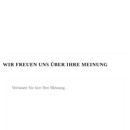
HITZE
CAT EYE, CHROME UND THERMO
5. JULI 2026
4. AUGUST 2026
MINIMAL-MAKE-UP IM SOMMER
28. JUNI 2026
WIR FREUEN UNS ÜBER IHRE MEINUNG