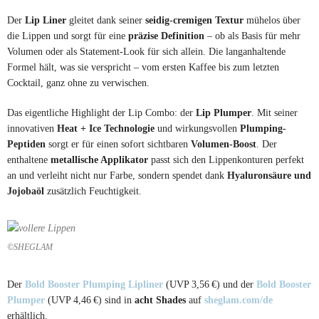
Der
Lip Liner
gleitet dank seiner
seidig-cremigen Textur
mühelos über
die Lippen und sorgt für eine
präzise Definition
– ob als Basis für mehr
Volumen oder als Statement-Look für sich allein. Die langanhaltende
Formel hält, was sie verspricht – vom ersten Kaffee bis zum letzten
Cocktail, ganz ohne zu verwischen.
Das eigentliche Highlight der Lip Combo: der
Lip Plumper
. Mit seiner
innovativen
Heat + Ice Technologie
und wirkungsvollen
Plumping-
Peptiden
sorgt er für einen sofort sichtbaren
Volumen-Boost
. Der
enthaltene
metallische Applikator
passt sich den Lippenkonturen perfekt
an und verleiht nicht nur Farbe, sondern spendet dank
Hyaluronsäure und
Jojobaöl
zusätzlich Feuchtigkeit.
©SHEGLAM
Der
Bold Booster Plumping Lipliner
(UVP 3,56 €) und der
Bold Booster
Plumper
(UVP 4,46 €) sind in
acht Shades
auf
sheglam.com/de
erhältlich.