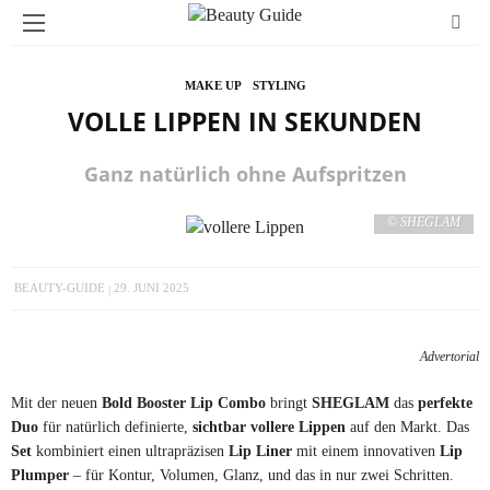
MAKE UP
STYLING
VOLLE LIPPEN IN SEKUNDEN
Ganz natürlich ohne Aufspritzen
© SHEGLAM
BEAUTY-GUIDE
29. JUNI 2025
Advertorial
Mit der neuen
Bold Booster Lip Combo
bringt
SHEGLAM
das
perfekte
Duo
für natürlich definierte,
sichtbar vollere Lippen
auf den Markt. Das
Set
kombiniert einen ultrapräzisen
Lip Liner
mit einem innovativen
Lip
Plumper
– für Kontur, Volumen, Glanz, und das in nur zwei Schritten.