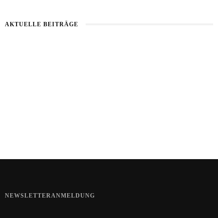
AKTUELLE BEITRÄGE
Kartoffel mit Wassermelone
Haut im Alarmmodus
Bart im Sommer
NEWSLETTERANMELDUNG