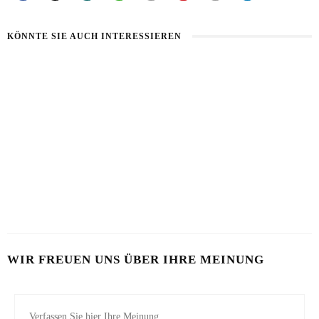
KÖNNTE SIE AUCH INTERESSIEREN
HAUT IM ALARMMODUS
SOMMERHAUT RICHTIG PFLEGEN
2. AUGUST 2026
26. JULI 2026
VON MILCH-MASKE BIS MAYO-KUR
23. JULI 2026
WIR FREUEN UNS ÜBER IHRE MEINUNG