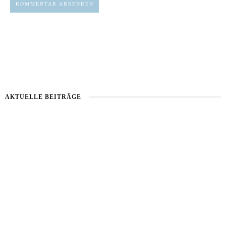
AKTUELLE BEITRÄGE
Kartoffel mit Wassermelone
Haut im Alarmmodus
Bart im Sommer