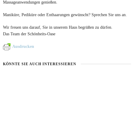
Massageanwendungen genießen.
Maniküre, Pediküre oder Enthaarungen gewünscht? Sprechen Sie uns an.
Wir freuen uns darauf, Sie in unserem Haus begrüßen zu dürfen.
Das Team der Schönheits-Oase
Ausdrucken
KÖNNTE SIE AUCH INTERESSIEREN
KARTOFFEL MIT WASSERMELONE
CAT EYE, CHROME UND THERMO
7. AUGUST 2026
4. AUGUST 2026
HAUT IM ALARMMODUS