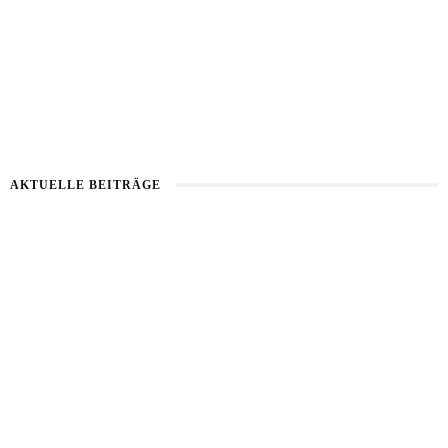
2. AUGUST 2026
AKTUELLE BEITRÄGE
Kartoffel mit Wassermelone
Haut im Alarmmodus
Bart im Sommer