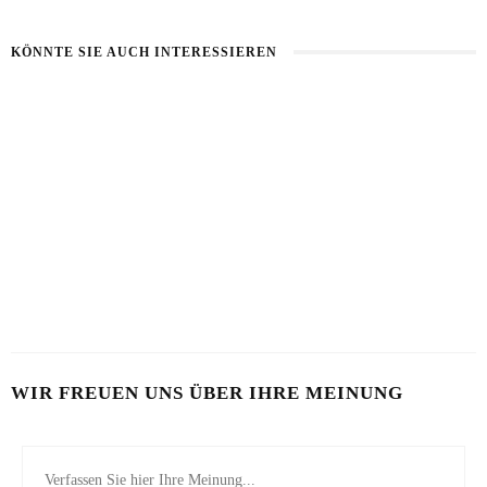
KÖNNTE SIE AUCH INTERESSIEREN
HEALTHY AGING
HAUT IM ALARMMODUS
9. AUGUST 2026
2. AUGUST 2026
SOMMERHAUT RICHTIG PFLEGEN
26. JULI 2026
WIR FREUEN UNS ÜBER IHRE MEINUNG