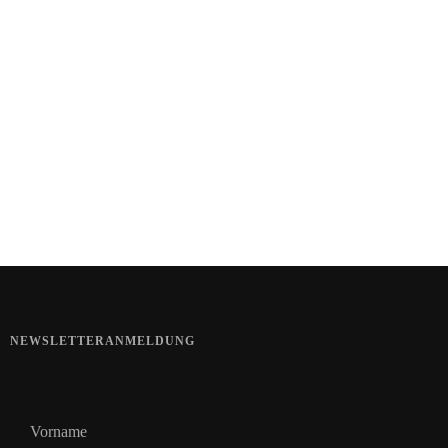
Healthy Aging
Kartoffel mit Wassermelone
Haut im Alarmmodus
NEWSLETTERANMELDUNG
Vorname