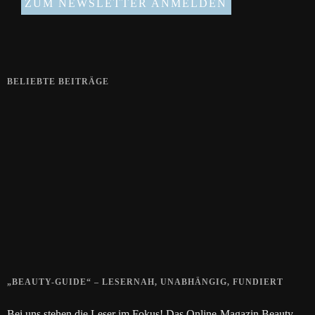
BELIEBTE BEITRÄGE
Zeigt her eure Füße
15. APRIL 2019
Gelbe Finger vom Rauchen?
28. SEPTEMBER 2018
Die positive Wirkung der Thai-Massage
28. JUNI 2018
„BEAUTY-GUIDE“ – LESERNAH, UNABHÄNGIG, FUNDIERT
Bei uns stehen die Leser im Fokus! Das Online-Magazin Beauty-