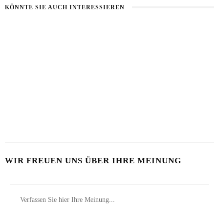
KÖNNTE SIE AUCH INTERESSIEREN
BART IM SOMMER
5 BEAUTY-HACKS FÜR MÄNNER
31. JULI 2026
17. JULI 2026
LOOKSMAXXING
7. MAI 2026
WIR FREUEN UNS ÜBER IHRE MEINUNG