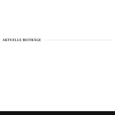
AKTUELLE BEITRÄGE
Kartoffel mit Wassermelone
Haut im Alarmmodus
Bart im Sommer