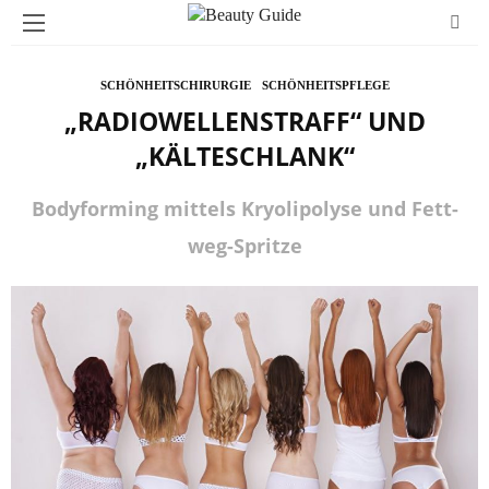
SCHÖNHEITSCHIRURGIE
SCHÖNHEITSPFLEGE
„RADIOWELLENSTRAFF“ UND
„KÄLTESCHLANK“
Bodyforming mittels Kryolipolyse und Fett-
weg-Spritze