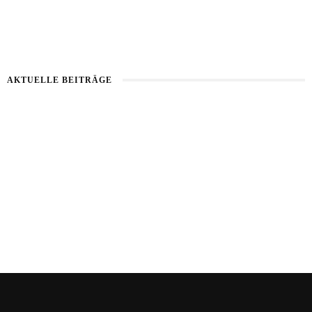
AKTUELLE BEITRÄGE
Kartoffel mit Wassermelone
Haut im Alarmmodus
Bart im Sommer