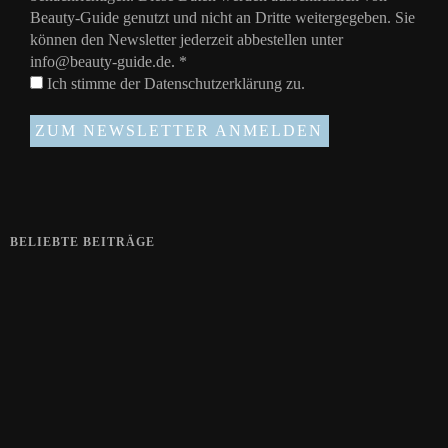
Beauty-Guide genutzt und nicht an Dritte weitergegeben. Sie
können den Newsletter jederzeit abbestellen unter
info@beauty-guide.de.
*
Ich stimme der
Datenschutzerklärung
zu.
BELIEBTE BEITRÄGE
Zeigt her eure Füße
15. APRIL 2019
Gelbe Finger vom Rauchen?
28. SEPTEMBER 2018
Die positive Wirkung der Thai-Massage