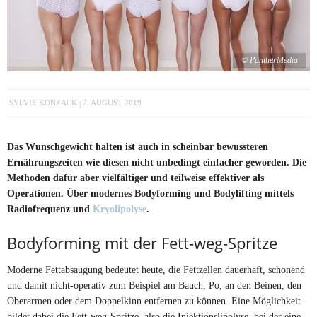
© PantherMedia
SYLVIE KONZACK
7. AUGUST 2019
Das Wunschgewicht halten ist auch in scheinbar bewussteren
Ernährungszeiten wie diesen nicht unbedingt einfacher geworden. Die
Methoden dafür aber vielfältiger und teilweise effektiver als
Operationen. Über modernes Bodyforming und Bodylifting mittels
Radiofrequenz und
Kryolipolyse
.
Bodyforming mit der Fett-weg-Spritze
Moderne Fettabsaugung bedeutet heute, die Fettzellen dauerhaft, schonend
und damit nicht-operativ zum Beispiel am Bauch, Po, an den Beinen, den
Oberarmen oder dem Doppelkinn entfernen zu können. Eine Möglichkeit
bildet dabei die Fett-weg-Spritze, also die Injektionslipolyse, bei der eine