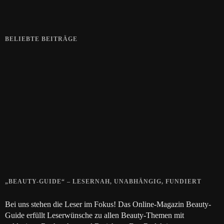
BELIEBTE BEITRÄGE
Zeigt her eure Füße
15. APRIL 2019
Gelbe Finger vom Rauchen?
28. SEPTEMBER 2018
Die positive Wirkung der Thai-Massage
28. JUNI 2018
„BEAUTY-GUIDE“ – LESERNAH, UNABHÄNGIG, FUNDIERT
Bei uns stehen die Leser im Fokus! Das Online-Magazin Beauty-
Guide erfüllt Leserwünsche zu allen Beauty-Themen mit