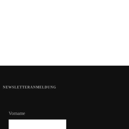
Kartoffel mit Wassermelone
Haut im Alarmmodus
Bart im Sommer
NEWSLETTERANMELDUNG
Vorname