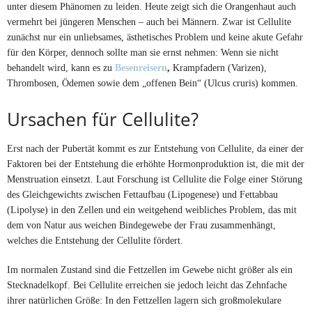
unter diesem Phänomen zu leiden. Heute zeigt sich die Orangenhaut auch
vermehrt bei jüngeren Menschen – auch bei Männern. Zwar ist Cellulite
zunächst nur ein unliebsames, ästhetisches Problem und keine akute Gefahr
für den Körper, dennoch sollte man sie ernst nehmen: Wenn sie nicht
behandelt wird, kann es zu
Besenreisern
,
Krampfadern (Varizen),
Thrombosen, Ödemen sowie dem „offenen Bein“ (Ulcus cruris) kommen.
Ursachen für Cellulite?
Erst nach der Pubertät kommt es zur Entstehung von Cellulite, da einer der
Faktoren bei der Entstehung die erhöhte Hormonproduktion ist, die mit der
Menstruation einsetzt. Laut Forschung ist Cellulite die Folge einer Störung
des Gleichgewichts zwischen Fettaufbau (Lipogenese) und Fettabbau
(Lipolyse) in den Zellen und ein weitgehend weibliches Problem, das mit
dem von Natur aus weichen Bindegewebe der Frau zusammenhängt,
welches die Entstehung der Cellulite fördert.
Im normalen Zustand sind die Fettzellen im Gewebe nicht größer als ein
Stecknadelkopf. Bei Cellulite erreichen sie jedoch leicht das Zehnfache
ihrer natürlichen Größe: In den Fettzellen lagern sich großmolekulare