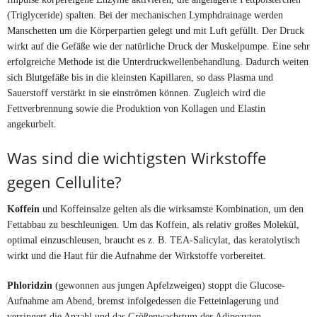
(Triglyceride) spalten. Bei der mechanischen Lymphdrainage werden
Manschetten um die Körperpartien gelegt und mit Luft gefüllt. Der Druck
wirkt auf die Gefäße wie der natürliche Druck der Muskelpumpe. Eine sehr
erfolgreiche Methode ist die Unterdruckwellenbehandlung. Dadurch weiten
sich Blutgefäße bis in die kleinsten Kapillaren, so dass Plasma und
Sauerstoff verstärkt in sie einströmen können. Zugleich wird die
Fettverbrennung sowie die Produktion von Kollagen und Elastin
angekurbelt.
Was sind die wichtigsten Wirkstoffe
gegen Cellulite?
Koffein
und Koffeinsalze gelten als die wirksamste Kombination, um den
Fettabbau zu beschleunigen. Um das Koffein, als relativ großes Molekül,
optimal einzuschleusen, braucht es z. B. TEA-Salicylat, das keratolytisch
wirkt und die Haut für die Aufnahme der Wirkstoffe vorbereitet.
Phloridzin
(gewonnen aus jungen Apfelzweigen) stoppt die Glucose-
Aufnahme am Abend, bremst infolgedessen die Fetteinlagerung und
verringert die Anzahl und das Größenwachstum der Adipozyten.