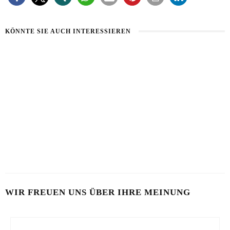
KÖNNTE SIE AUCH INTERESSIEREN
HAUT IM ALARMMODUS
SOMMERHAUT RICHTIG PFLEGEN
2. AUGUST 2026
26. JULI 2026
VON MILCH-MASKE BIS MAYO-KUR
23. JULI 2026
WIR FREUEN UNS ÜBER IHRE MEINUNG