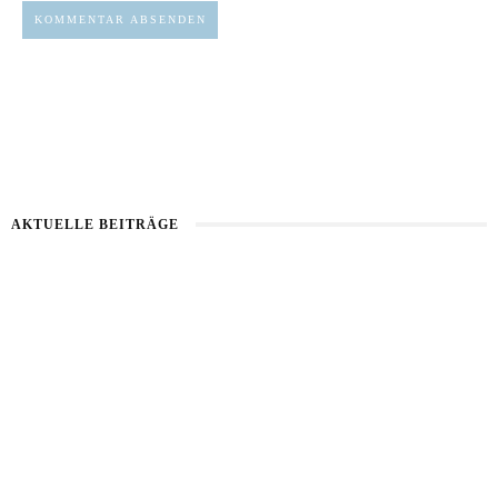
AKTUELLE BEITRÄGE
Haut im Alarmmodus
Bart im Sommer
Sommerhaut richtig pflegen