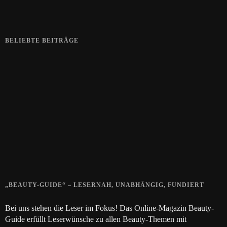
BELIEBTE BEITRÄGE
Zeigt her eure Füße
15. APRIL 2019
Gelbe Finger vom Rauchen?
28. SEPTEMBER 2018
Die positive Wirkung der Thai-Massage
28. JUNI 2018
„BEAUTY-GUIDE“ – LESERNAH, UNABHÄNGIG, FUNDIERT
Bei uns stehen die Leser im Fokus! Das Online-Magazin Beauty-
Guide erfüllt Leserwünsche zu allen Beauty-Themen mit