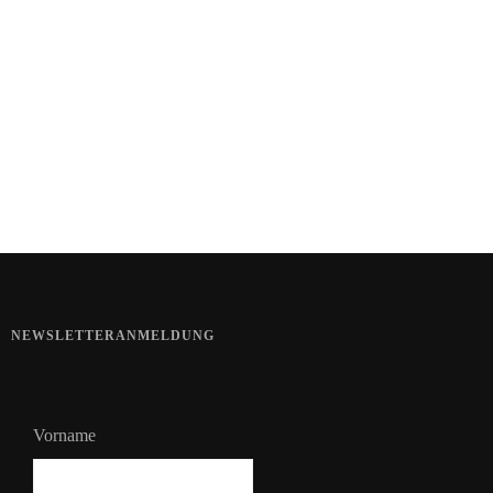
Kartoffel mit Wassermelone
Haut im Alarmmodus
Bart im Sommer
NEWSLETTERANMELDUNG
Vorname