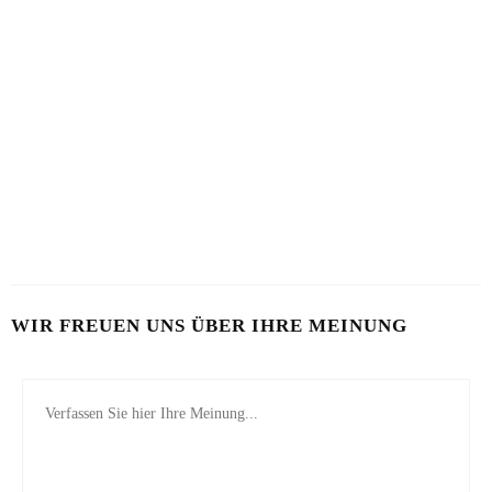
KALTE RADIESCHENSUPPE
SCHÖN VON INNEN
12. JULI 2026
25. JUNI 2026
CHILISCHOTEN BEI HITZE
21. JUNI 2026
WIR FREUEN UNS ÜBER IHRE MEINUNG