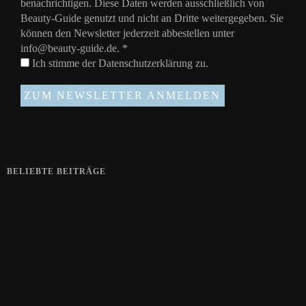
benachrichtigen. Diese Daten werden ausschließlich von
Beauty-Guide genutzt und nicht an Dritte weitergegeben. Sie
können den Newsletter jederzeit abbestellen unter
info@beauty-guide.de.
*
Ich stimme der
Datenschutzerklärung
zu.
BELIEBTE BEITRÄGE
Zeigt her eure Füße
15. APRIL 2019
Gelbe Finger vom Rauchen?
28. SEPTEMBER 2018
Die positive Wirkung der Thai-Massage