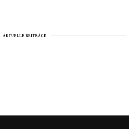
AKTUELLE BEITRÄGE
Haut im Alarmmodus
Bart im Sommer
Sommerhaut richtig pflegen