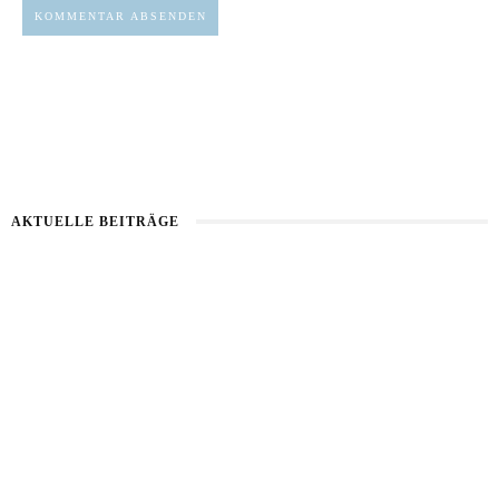
AKTUELLE BEITRÄGE
Healthy Aging
Kartoffel mit Wassermelone
Haut im Alarmmodus