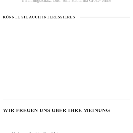
Erfahrungsschatz. Bild: Julia Katharina Große-Vehne
KÖNNTE SIE AUCH INTERESSIEREN
BART IM SOMMER
5 BEAUTY-HACKS FÜR MÄNNER
31. JULI 2026
17. JULI 2026
LOOKSMAXXING
7. MAI 2026
WIR FREUEN UNS ÜBER IHRE MEINUNG