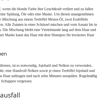
f, wenn die blonde Farbe ihre Leuchtkraft verliert und zu fallen
ar einе Spülung, Öle oder eine Maske. Um diesen unangenehmen
che Mischung aus einem Teelöffel Monoi-Öl, zwei Esslöffeln
n. Alle Zutaten in einer Schüssel mischen und vom Ansatz bis in
n. Die Mischung bleibt eine Viertelstunde lang auf dem Haar und
eser Maske kann das Haar mit dem Shampoo für trockenes Haar
pen
fernen, ist es notwendig, Jojobaöl und Nelken zu verwenden.
ife, eine Handvoll Nelken sowie je einen Teelöffel Jojobaöl und
as Haar auftragen und nach zehn Minuten ausspülen. Regelmäßig
e Schuppen vergessen.
ausfall