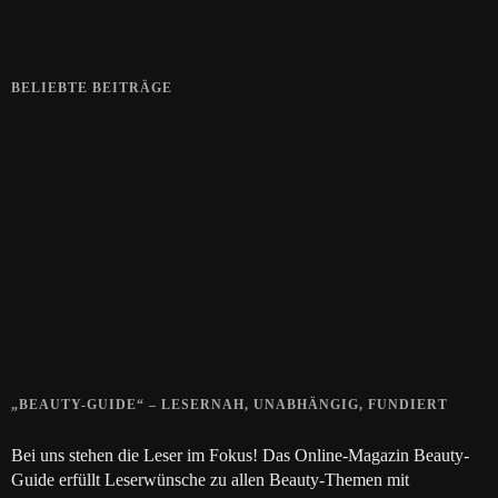
BELIEBTE BEITRÄGE
Zeigt her eure Füße
15. APRIL 2019
Gelbe Finger vom Rauchen?
28. SEPTEMBER 2018
Die positive Wirkung der Thai-Massage
28. JUNI 2018
„BEAUTY-GUIDE“ – LESERNAH, UNABHÄNGIG, FUNDIERT
Bei uns stehen die Leser im Fokus! Das Online-Magazin Beauty-
Guide erfüllt Leserwünsche zu allen Beauty-Themen mit