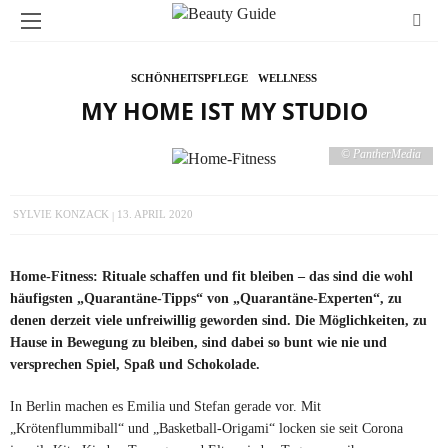
SCHÖNHEITSPFLEGE
WELLNESS
MY HOME IST MY STUDIO
© PantherMedia
SYLVIE KONZACK
13. APRIL 2020
Home-Fitness: Rituale schaffen und fit bleiben – das sind die wohl
häufigsten „Quarantäne-Tipps“ von „Quarantäne-Experten“, zu
denen derzeit viele unfreiwillig geworden sind. Die Möglichkeiten, zu
Hause in Bewegung zu bleiben, sind dabei so bunt wie nie und
versprechen Spiel, Spaß und Schokolade.
In Berlin machen es Emilia und Stefan gerade vor. Mit
„Krötenflummiball“ und „Basketball-Origami“ locken sie seit Corona