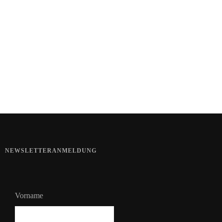
Kartoffel mit Wassermelone
Haut im Alarmmodus
Bart im Sommer
NEWSLETTERANMELDUNG
Vorname