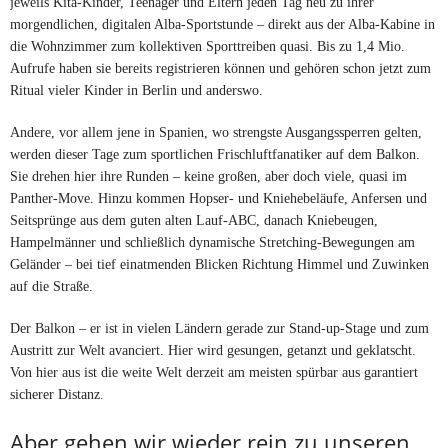
jeweils Kita-Kinder, Teenager und Eltern jeden Tag neu zu ihrer
morgendlichen, digitalen Alba-Sportstunde – direkt aus der Alba-Kabine in
die Wohnzimmer zum kollektiven Sporttreiben quasi. Bis zu 1,4 Mio.
Aufrufe haben sie bereits registrieren können und gehören schon jetzt zum
Ritual vieler Kinder in Berlin und anderswo.
Andere, vor allem jene in Spanien, wo strengste Ausgangssperren gelten,
werden dieser Tage zum sportlichen Frischluftfanatiker auf dem Balkon.
Sie drehen hier ihre Runden – keine großen, aber doch viele, quasi im
Panther-Move. Hinzu kommen Hopser- und Kniehebeläufe, Anfersen und
Seitsprünge aus dem guten alten Lauf-ABC, danach Kniebeugen,
Hampelmänner und schließlich dynamische Stretching-Bewegungen am
Geländer – bei tief einatmenden Blicken Richtung Himmel und Zuwinken
auf die Straße.
Der Balkon – er ist in vielen Ländern gerade zur Stand-up-Stage und zum
Austritt zur Welt avanciert. Hier wird gesungen, getanzt und geklatscht.
Von hier aus ist die weite Welt derzeit am meisten spürbar aus garantiert
sicherer Distanz.
Aber gehen wir wieder rein zu unseren