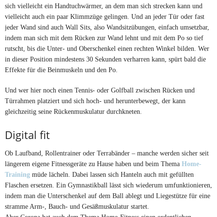
sich vielleicht ein Handtuchwärmer, an dem man sich strecken kann und
vielleicht auch ein paar Klimmzüge gelingen. Und an jeder Tür oder fast
jeder Wand sind auch Wall Sits, also Wandsitzübungen, einfach umsetzbar,
indem man sich mit dem Rücken zur Wand lehnt und mit dem Po so tief
rutscht, bis die Unter- und Oberschenkel einen rechten Winkel bilden. Wer
in dieser Position mindestens 30 Sekunden verharren kann, spürt bald die
Effekte für die Beinmuskeln und den Po.
Und wer hier noch einen Tennis- oder Golfball zwischen Rücken und
Türrahmen platziert und sich hoch- und herunterbewegt, der kann
gleichzeitig seine Rückenmuskulatur durchkneten.
Digital fit
Ob Laufband, Rollentrainer oder Terrabänder – manche werden sicher seit
längerem eigene Fitnessgeräte zu Hause haben und beim Thema
Home-
Training
müde lächeln. Dabei lassen sich Hanteln auch mit gefüllten
Flaschen ersetzen. Ein Gymnastikball lässt sich wiederum umfunktionieren,
indem man die Unterschenkel auf dem Ball ablegt und Liegestütze für eine
stramme Arm-, Bauch- und Gesäßmuskulatur startet.
Aber Corona hat auch dem Thema Home-Fitness einen ordentlichen