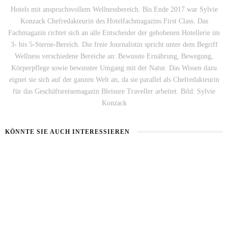
Hotels mit anspruchsvollem Wellnessbereich. Bis Ende 2017 war Sylvie
Konzack Chefredakteurin des Hotelfachmagazins First Class. Das
Fachmagazin richtet sich an alle Entscheider der gehobenen Hotellerie im
3- bis 5-Sterne-Bereich. Die freie Journalistin spricht unter dem Begriff
Wellness verschiedene Bereiche an: Bewusste Ernährung, Bewegung,
Körperpflege sowie bewusster Umgang mit der Natur. Das Wissen dazu
eignet sie sich auf der ganzen Welt an, da sie parallel als Chefredakteurin
für das Geschäftsreisemagazin Bleisure Traveller arbeitet. Bild: Sylvie
Konzack
KÖNNTE SIE AUCH INTERESSIEREN
HAUT IM ALARMMODUS
SOMMERHAUT RICHTIG PFLEGEN
2. AUGUST 2026
26. JULI 2026