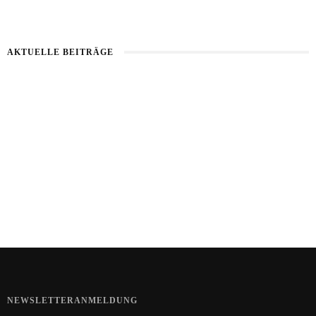
AKTUELLE BEITRÄGE
Kartoffel mit Wassermelone
Haut im Alarmmodus
Bart im Sommer
NEWSLETTERANMELDUNG