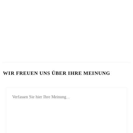
BART IM SOMMER
5 BEAUTY-HACKS FÜR MÄNNER
31. JULI 2026
17. JULI 2026
LOOKSMAXXING
7. MAI 2026
WIR FREUEN UNS ÜBER IHRE MEINUNG