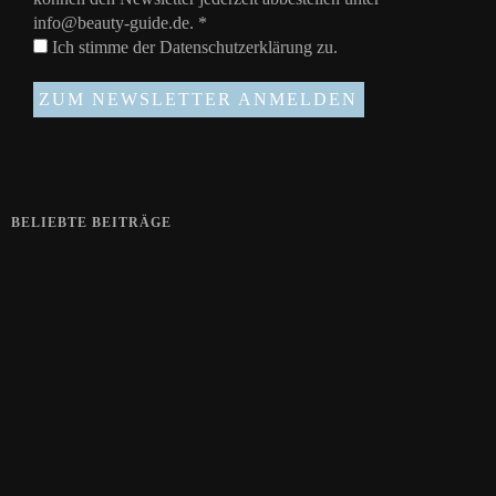
info@beauty-guide.de.
*
Ich stimme der
Datenschutzerklärung
zu.
BELIEBTE BEITRÄGE
Zeigt her eure Füße
15. APRIL 2019
Gelbe Finger vom Rauchen?
28. SEPTEMBER 2018
Die positive Wirkung der Thai-Massage
28. JUNI 2018