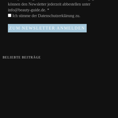
können den Newsletter jederzeit abbestellen unter
info@beauty-guide.de.
*
Ich stimme der
Datenschutzerklärung
zu.
BELIEBTE BEITRÄGE
Zeigt her eure Füße
15. APRIL 2019
Gelbe Finger vom Rauchen?
28. SEPTEMBER 2018
Die positive Wirkung der Thai-Massage
28. JUNI 2018