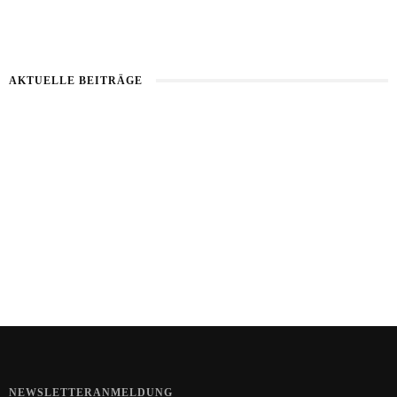
AKTUELLE BEITRÄGE
Kartoffel mit Wassermelone
Haut im Alarmmodus
Bart im Sommer
NEWSLETTERANMELDUNG