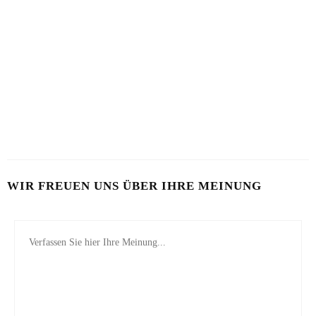
BART IM SOMMER
5 BEAUTY-HACKS FÜR MÄNNER
31. JULI 2026
17. JULI 2026
LOOKSMAXXING
7. MAI 2026
WIR FREUEN UNS ÜBER IHRE MEINUNG