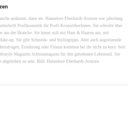
zen
nche auskennt, dann sie. Hannelore Eberhardt-Arntzen war jahrelang
zeitschrift Profikosmetik für Profi-KosmetikerInnen. Sie schreibt über
 aus der Branche. Sie kennt sich mit Haut & Haaren aus, mit
ake-up. Sie gibt Schmink- und Stylingtipps. Aber auch angrenzende
itsfragen, Ernährung oder Fitness kommen bei ihr nicht zu kurz. Seit
Lifestyle-Magazins Schlossmagazin für den gehobenen Lebensstil. Sie
e abgehoben zu sein. Bild: Hannelore Eberhardt-Arntzen