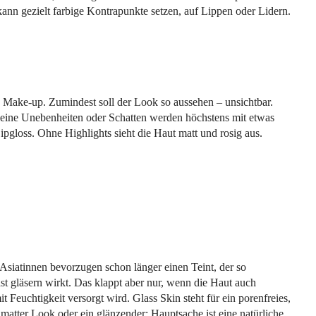
nn gezielt farbige Kontrapunkte setzen, auf Lippen oder Lidern.
n Make-up. Zumindest soll der Look so aussehen – unsichtbar.
kleine Unebenheiten oder Schatten werden höchstens mit etwas
ipgloss. Ohne Highlights sieht die Haut matt und rosig aus.
Asiatinnen bevorzugen schon länger einen Teint, der so
fast gläsern wirkt. Das klappt aber nur, wenn die Haut auch
t Feuchtigkeit versorgt wird. Glass Skin steht für ein porenfreies,
 matter Look oder ein glänzender: Hauptsache ist eine natürliche