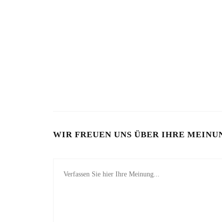
CAT EYE, CHROME UND THERMO
DIE BESTEN
HITZE
4. AUGUST 2026
5. JULI 2026
WIR FREUEN UNS ÜBER IHRE MEINU