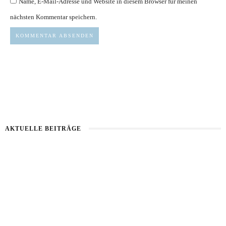
Name, E-Mail-Adresse und Website in diesem Browser für meinen
nächsten Kommentar speichern.
AKTUELLE BEITRÄGE
Kartoffel mit Wassermelone
Haut im Alarmmodus