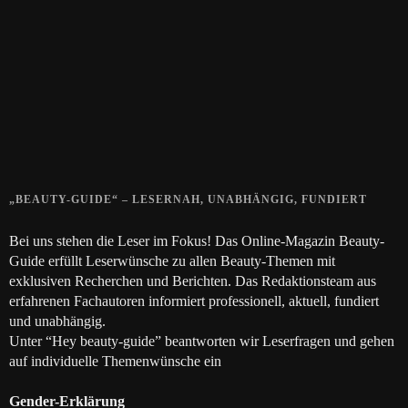
15. APRIL 2019
Gelbe Finger vom Rauchen?
28. SEPTEMBER 2018
Die positive Wirkung der Thai-Massage
28. JUNI 2018
„BEAUTY-GUIDE“ – LESERNAH, UNABHÄNGIG, FUNDIERT
Bei uns stehen die Leser im Fokus! Das Online-Magazin Beauty-
Guide erfüllt Leserwünsche zu allen Beauty-Themen mit
exklusiven Recherchen und Berichten. Das Redaktionsteam aus
erfahrenen Fachautoren informiert professionell, aktuell, fundiert
und unabhängig.
Unter “Hey beauty-guide” beantworten wir Leserfragen und gehen
auf individuelle Themenwünsche ein
Gender-Erklärung