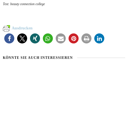
Text: beauty connection college
Ausdrucken
KÖNNTE SIE AUCH INTERESSIEREN
HAUT IM ALARMMODUS
SOMMERHAUT RICHTIG PFLEGEN
2. AUGUST 2026
26. JULI 2026
VON MILCH-MASKE BIS MAYO-KUR
23. JULI 2026