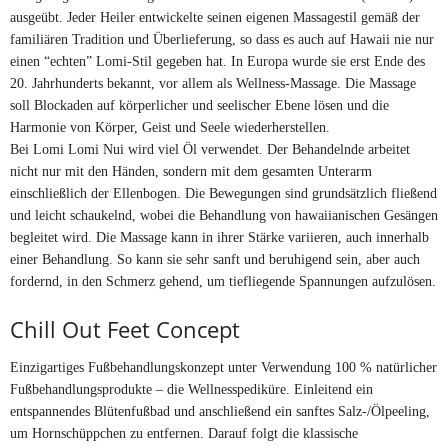
ausgeübt. Jeder Heiler entwickelte seinen eigenen Massagestil gemäß der
familiären Tradition und Überlieferung, so dass es auch auf Hawaii nie nur
einen “echten” Lomi-Stil gegeben hat. In Europa wurde sie erst Ende des
20. Jahrhunderts bekannt, vor allem als Wellness-Massage. Die Massage
soll Blockaden auf körperlicher und seelischer Ebene lösen und die
Harmonie von Körper, Geist und Seele wiederherstellen.
Bei Lomi Lomi Nui wird viel Öl verwendet. Der Behandelnde arbeitet
nicht nur mit den Händen, sondern mit dem gesamten Unterarm
einschließlich der Ellenbogen. Die Bewegungen sind grundsätzlich fließend
und leicht schaukelnd, wobei die Behandlung von hawaiianischen Gesängen
begleitet wird. Die Massage kann in ihrer Stärke variieren, auch innerhalb
einer Behandlung. So kann sie sehr sanft und beruhigend sein, aber auch
fordernd, in den Schmerz gehend, um tiefliegende Spannungen aufzulösen.
Chill Out Feet Concept
Einzigartiges Fußbehandlungskonzept unter Verwendung 100 % natürlicher
Fußbehandlungsprodukte – die Wellnesspediküre. Einleitend ein
entspannendes Blütenfußbad und anschließend ein sanftes Salz-/Ölpeeling,
um Hornschüppchen zu entfernen. Darauf folgt die klassische