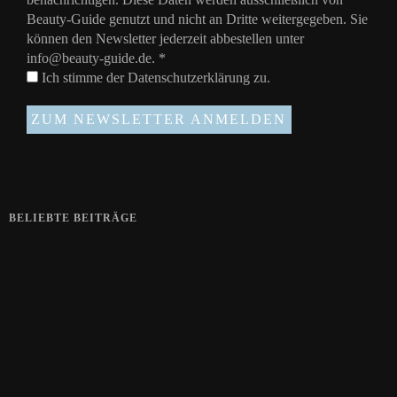
Beauty-Guide genutzt und nicht an Dritte weitergegeben. Sie
können den Newsletter jederzeit abbestellen unter
info@beauty-guide.de.
*
Ich stimme der
Datenschutzerklärung
zu.
BELIEBTE BEITRÄGE
Zeigt her eure Füße
15. APRIL 2019
Gelbe Finger vom Rauchen?
28. SEPTEMBER 2018
Die positive Wirkung der Thai-Massage