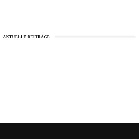
AKTUELLE BEITRÄGE
Haut im Alarmmodus
Bart im Sommer
Sommerhaut richtig pflegen