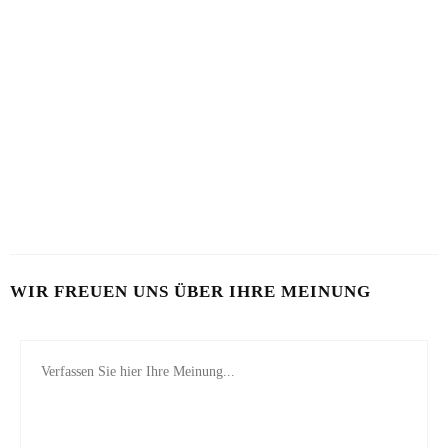
HAUT IM ALARMMODUS
SOMMERHAUT RICHTIG PFLEGEN
2. AUGUST 2026
26. JULI 2026
VON MILCH-MASKE BIS MAYO-KUR
23. JULI 2026
WIR FREUEN UNS ÜBER IHRE MEINUNG