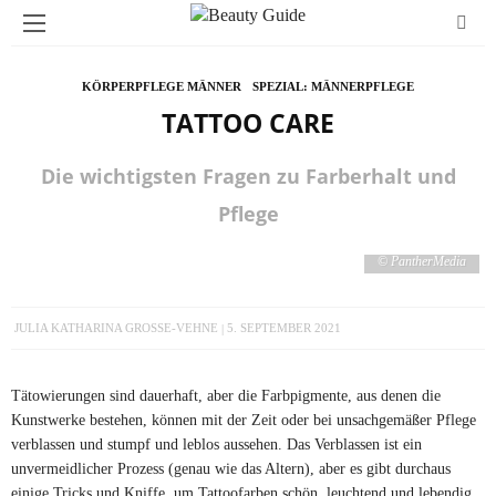
KÖRPERPFLEGE MÄNNER
SPEZIAL: MÄNNERPFLEGE
TATTOO CARE
Die wichtigsten Fragen zu Farberhalt und
Pflege
© PantherMedia
JULIA KATHARINA GROSSE-VEHNE
5. SEPTEMBER 2021
Tätowierungen sind dauerhaft, aber die Farbpigmente, aus denen die
Kunstwerke bestehen, können mit der Zeit oder bei unsachgemäßer Pflege
verblassen und stumpf und leblos aussehen. Das Verblassen ist ein
unvermeidlicher Prozess (genau wie das Altern), aber es gibt durchaus
einige Tricks und Kniffe, um Tattoofarben schön, leuchtend und lebendig