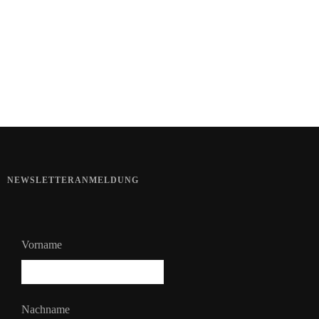
Kartoffel mit Wassermelone
Haut im Alarmmodus
NEWSLETTERANMELDUNG
Vorname
Nachname