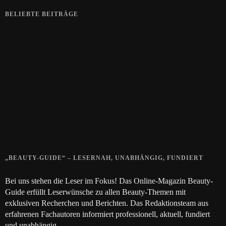
BELIEBTE BEITRÄGE
Zeigt her eure Füße
15. APRIL 2019
Gelbe Finger vom Rauchen?
28. SEPTEMBER 2018
Die positive Wirkung der Thai-Massage
28. JUNI 2018
„BEAUTY-GUIDE“ – LESERNAH, UNABHÄNGIG, FUNDIERT
Bei uns stehen die Leser im Fokus! Das Online-Magazin Beauty-
Guide erfüllt Leserwünsche zu allen Beauty-Themen mit
exklusiven Recherchen und Berichten. Das Redaktionsteam aus
erfahrenen Fachautoren informiert professionell, aktuell, fundiert
und unabhängig.