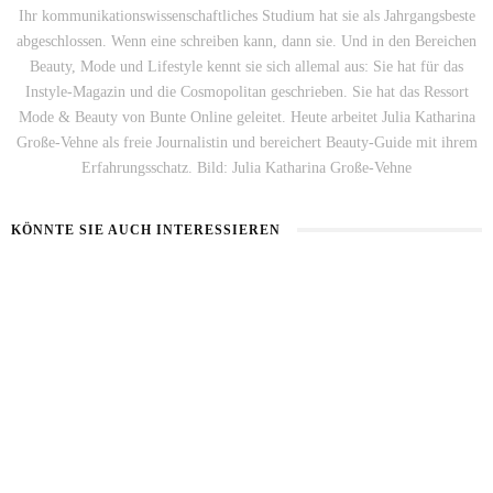
Ihr kommunikationswissenschaftliches Studium hat sie als Jahrgangsbeste
abgeschlossen. Wenn eine schreiben kann, dann sie. Und in den Bereichen
Beauty, Mode und Lifestyle kennt sie sich allemal aus: Sie hat für das
Instyle-Magazin und die Cosmopolitan geschrieben. Sie hat das Ressort
Mode & Beauty von Bunte Online geleitet. Heute arbeitet Julia Katharina
Große-Vehne als freie Journalistin und bereichert Beauty-Guide mit ihrem
Erfahrungsschatz. Bild: Julia Katharina Große-Vehne
KÖNNTE SIE AUCH INTERESSIEREN
BART IM SOMMER
5 BEAUTY-HACKS FÜR MÄNNER
31. JULI 2026
17. JULI 2026
LOOKSMAXXING
7. MAI 2026