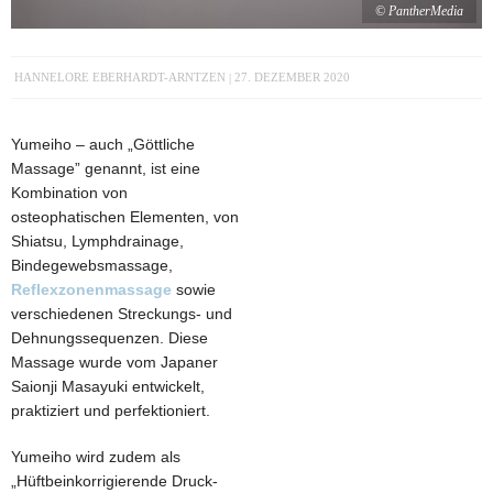
© PantherMedia
HANNELORE EBERHARDT-ARNTZEN
27. DEZEMBER 2020
Yumeiho – auch „Göttliche
Massage” genannt, ist eine
Kombination von
osteophatischen Elementen, von
Shiatsu, Lymphdrainage,
Bindegewebsmassage,
Reflexzonenmassage
sowie
verschiedenen Streckungs- und
Dehnungssequenzen. Diese
Massage wurde vom Japaner
Saionji Masayuki entwickelt,
praktiziert und perfektioniert.
Yumeiho wird zudem als
„Hüftbeinkorrigierende Druck-