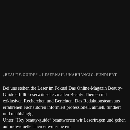
Zeigt her eure Füße
15. APRIL 2019
Gelbe Finger vom Rauchen?
28. SEPTEMBER 2018
Die positive Wirkung der Thai-Massage
28. JUNI 2018
„BEAUTY-GUIDE“ – LESERNAH, UNABHÄNGIG, FUNDIERT
Bei uns stehen die Leser im Fokus! Das Online-Magazin Beauty-
Guide erfüllt Leserwünsche zu allen Beauty-Themen mit
exklusiven Recherchen und Berichten. Das Redaktionsteam aus
erfahrenen Fachautoren informiert professionell, aktuell, fundiert
und unabhängig.
Unter “Hey beauty-guide” beantworten wir Leserfragen und gehen
auf individuelle Themenwünsche ein