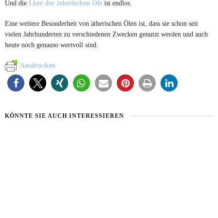
Und die
Liste der ätherischen Öle
ist endlos.
Eine weitere Besonderheit von ätherischen Ölen ist, dass sie schon seit
vielen Jahrhunderten zu verschiedenen Zwecken genutzt werden und auch
heute noch genauso wertvoll sind.
Ausdrucken
KÖNNTE SIE AUCH INTERESSIEREN
HEALTHY AGING
HAUT IM ALARMMODUS
9. AUGUST 2026
2. AUGUST 2026
SOMMERHAUT RICHTIG PFLEGEN