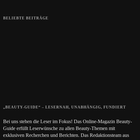
BELIEBTE BEITRÄGE
Zeigt her eure Füße
15. APRIL 2019
Gelbe Finger vom Rauchen?
28. SEPTEMBER 2018
Die positive Wirkung der Thai-Massage
28. JUNI 2018
„BEAUTY-GUIDE“ – LESERNAH, UNABHÄNGIG, FUNDIERT
Bei uns stehen die Leser im Fokus! Das Online-Magazin Beauty-
Guide erfüllt Leserwünsche zu allen Beauty-Themen mit
exklusiven Recherchen und Berichten. Das Redaktionsteam aus