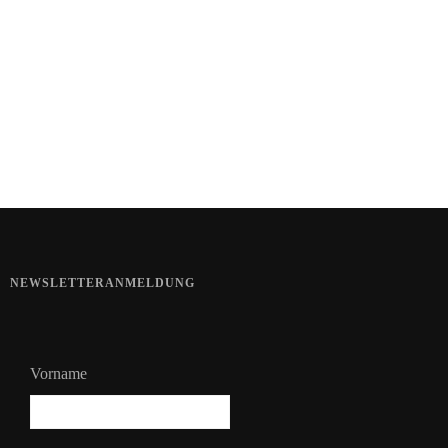
Kartoffel mit Wassermelone
Haut im Alarmmodus
NEWSLETTERANMELDUNG
Vorname