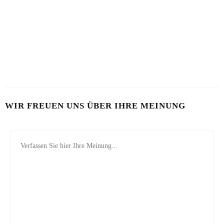
2. AUGUST 2026
26. JULI 2026
VON MILCH-MASKE BIS MAYO-KUR
23. JULI 2026
WIR FREUEN UNS ÜBER IHRE MEINUNG