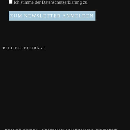
Ich stimme der
Datenschutzerklärung
zu.
BELIEBTE BEITRÄGE
Zeigt her eure Füße
15. APRIL 2019
Gelbe Finger vom Rauchen?
28. SEPTEMBER 2018
Die positive Wirkung der Thai-Massage
28. JUNI 2018