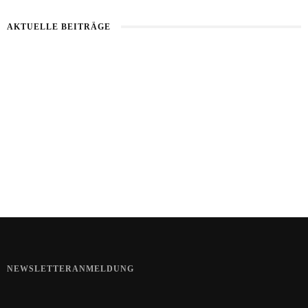
AKTUELLE BEITRÄGE
Kartoffel mit Wassermelone
Haut im Alarmmodus
Bart im Sommer
NEWSLETTERANMELDUNG