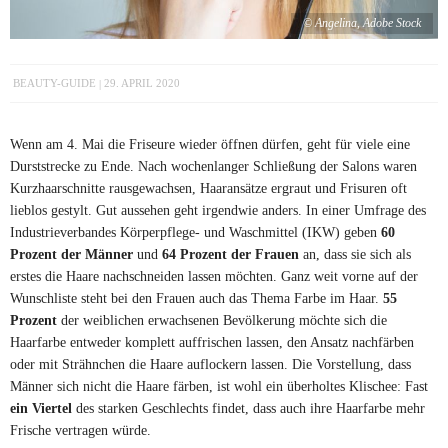
© Angelina, Adobe Stock
BEAUTY-GUIDE
29. APRIL 2020
Wenn am 4. Mai die Friseure wieder öffnen dürfen, geht für viele eine
Durststrecke zu Ende. Nach wochenlanger Schließung der Salons waren
Kurzhaarschnitte rausgewachsen, Haaransätze ergraut und Frisuren oft
lieblos gestylt. Gut aussehen geht irgendwie anders. In einer Umfrage des
Industrieverbandes Körperpflege- und Waschmittel (IKW) geben
60
Prozent der Männer
und
64 Prozent der Frauen
an, dass sie sich als
erstes die Haare nachschneiden lassen möchten. Ganz weit vorne auf der
Wunschliste steht bei den Frauen auch das Thema Farbe im Haar.
55
Prozent
der weiblichen erwachsenen Bevölkerung möchte sich die
Haarfarbe entweder komplett auffrischen lassen, den Ansatz nachfärben
oder mit Strähnchen die Haare auflockern lassen. Die Vorstellung, dass
Männer sich nicht die Haare färben, ist wohl ein überholtes Klischee: Fast
ein Viertel
des starken Geschlechts findet, dass auch ihre Haarfarbe mehr
Frische vertragen würde.