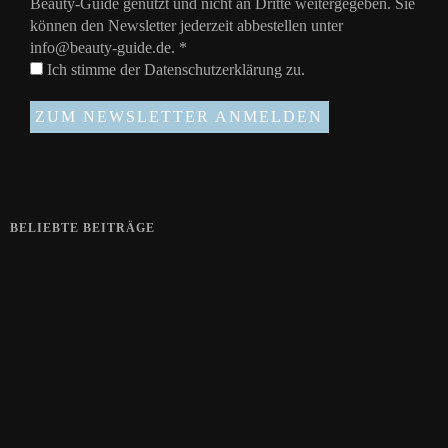
Beauty-Guide genutzt und nicht an Dritte weitergegeben. Sie
können den Newsletter jederzeit abbestellen unter
info@beauty-guide.de.
*
Ich stimme der
Datenschutzerklärung
zu.
BELIEBTE BEITRÄGE
Zeigt her eure Füße
15. APRIL 2019
Gelbe Finger vom Rauchen?
28. SEPTEMBER 2018
Die positive Wirkung der Thai-Massage