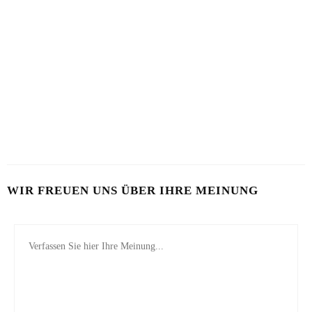
HEALTHY AGING
HAUT IM ALARMMODUS
9. AUGUST 2026
2. AUGUST 2026
SOMMERHAUT RICHTIG PFLEGEN
26. JULI 2026
WIR FREUEN UNS ÜBER IHRE MEINUNG