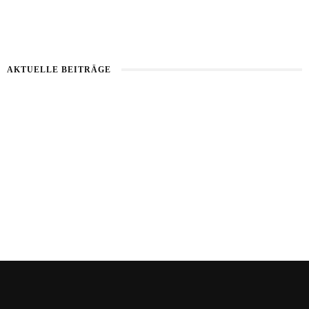
AKTUELLE BEITRÄGE
Healthy Aging
Kartoffel mit Wassermelone
Haut im Alarmmodus