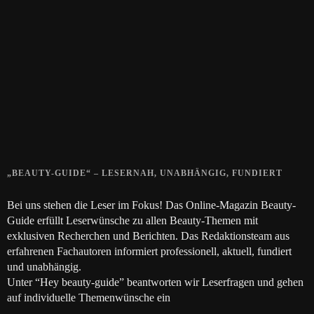
Zeigt her eure Füße
15. APRIL 2019
Gelbe Finger vom Rauchen?
28. SEPTEMBER 2018
Die positive Wirkung der Thai-Massage
28. JUNI 2018
„BEAUTY-GUIDE“ – LESERNAH, UNABHÄNGIG, FUNDIERT
Bei uns stehen die Leser im Fokus! Das Online-Magazin Beauty-
Guide erfüllt Leserwünsche zu allen Beauty-Themen mit
exklusiven Recherchen und Berichten. Das Redaktionsteam aus
erfahrenen Fachautoren informiert professionell, aktuell, fundiert
und unabhängig.
Unter “Hey beauty-guide” beantworten wir Leserfragen und gehen
auf individuelle Themenwünsche ein