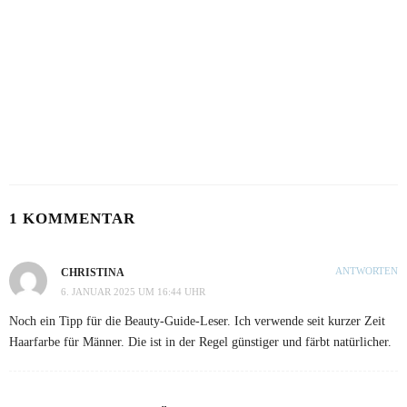
HAUT IM ALARMMODUS
SOMMERHAUT RICHTIG PFLEGEN
2. AUGUST 2026
26. JULI 2026
VON MILCH-MASKE BIS MAYO-KUR
23. JULI 2026
1 KOMMENTAR
ANTWORTEN
CHRISTINA
6. JANUAR 2025 UM 16:44 UHR
Noch ein Tipp für die Beauty-Guide-Leser. Ich verwende seit kurzer Zeit
Haarfarbe für Männer. Die ist in der Regel günstiger und färbt natürlicher.