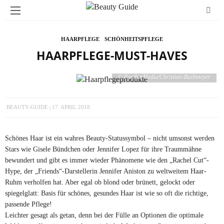
HAARPFLEGE
SCHÖNHEITSPFLEGE
HAARPFLEGE-MUST-HAVES
© PantherMedia/Christian-Bachmeyer
BEAUTY-GUIDE
17. APRIL 2018
Schönes Haar ist ein wahres Beauty-Statussymbol – nicht umsonst werden
Stars wie Gisele Bündchen oder Jennifer Lopez für ihre Traummähne
bewundert und gibt es immer wieder Phänomene wie den „Rachel Cut“-
Hype, der „Friends“-Darstellerin Jennifer Aniston zu weltweitem Haar-
Ruhm verholfen hat. Aber egal ob blond oder brünett, gelockt oder
spiegelglatt: Basis für schönes, gesundes Haar ist wie so oft die richtige,
passende Pflege!
Leichter gesagt als getan, denn bei der Fülle an Optionen die optimale