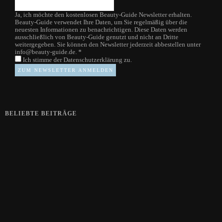
Ja, ich möchte den kostenlosen Beauty-Guide Newsletter erhalten.
Beauty-Guide verwendet Ihre Daten, um Sie regelmäßig über die
neuesten Informationen zu benachrichtigen. Diese Daten werden
ausschließlich von Beauty-Guide genutzt und nicht an Dritte
weitergegeben. Sie können den Newsletter jederzeit abbestellen unter
info@beauty-guide.de.
*
Ich stimme der
Datenschutzerklärung
zu.
BELIEBTE BEITRÄGE
Zeigt her eure Füße
15. APRIL 2019
Gelbe Finger vom Rauchen?
28. SEPTEMBER 2018
Die positive Wirkung der Thai-Massage