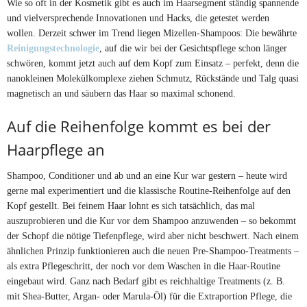
Wie so oft in der Kosmetik gibt es auch im Haarsegment ständig spannende
und vielversprechende Innovationen und Hacks, die getestet werden
wollen. Derzeit schwer im Trend liegen Mizellen-Shampoos: Die bewährte
Reinigungstechnologie
, auf die wir bei der Gesichtspflege schon länger
schwören, kommt jetzt auch auf dem Kopf zum Einsatz – perfekt, denn die
nanokleinen Molekülkomplexe ziehen Schmutz, Rückstände und Talg quasi
magnetisch an und säubern das Haar so maximal schonend.
Auf die Reihenfolge kommt es bei der
Haarpflege an
Shampoo, Conditioner und ab und an eine Kur war gestern – heute wird
gerne mal experimentiert und die klassische Routine-Reihenfolge auf den
Kopf gestellt. Bei feinem Haar lohnt es sich tatsächlich, das mal
auszuprobieren und die Kur vor dem Shampoo anzuwenden – so bekommt
der Schopf die nötige Tiefenpflege, wird aber nicht beschwert. Nach einem
ähnlichen Prinzip funktionieren auch die neuen Pre-Shampoo-Treatments –
als extra Pflegeschritt, der noch vor dem Waschen in die Haar-Routine
eingebaut wird. Ganz nach Bedarf gibt es reichhaltige Treatments (z. B.
mit Shea-Butter, Argan- oder Marula-Öl) für die Extraportion Pflege, die