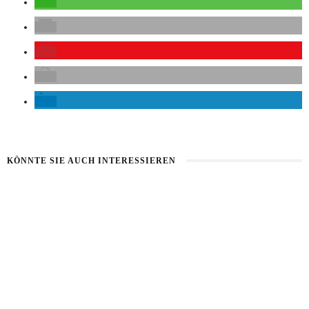
KÖNNTE SIE AUCH INTERESSIEREN
HEALTHY AGING
HAUT IM ALARMMODUS
9. AUGUST 2026
2. AUGUST 2026
SOMMERHAUT RICHTIG PFLEGEN