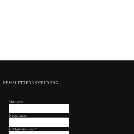
Kartoffel mit Wassermelone
Haut im Alarmmodus
NEWSLETTERANMELDUNG
Vorname
Nachname
E-Mail-Adresse
*