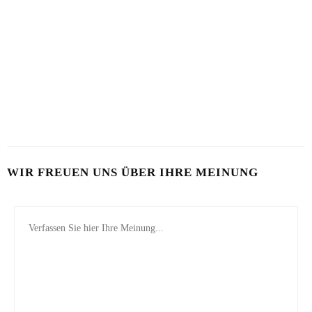
KALTE RADIESCHENSUPPE
KARTOFFEL MIT WASSERMELONE
12. JULI 2026
7. AUGUST 2026
SCHÖN VON INNEN
25. JUNI 2026
WIR FREUEN UNS ÜBER IHRE MEINUNG