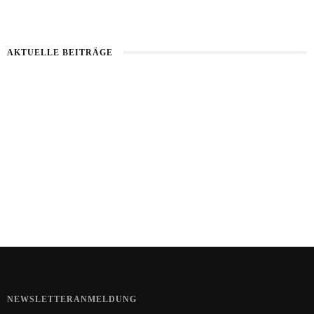
AKTUELLE BEITRÄGE
Kartoffel mit Wassermelone
Haut im Alarmmodus
Bart im Sommer
NEWSLETTERANMELDUNG