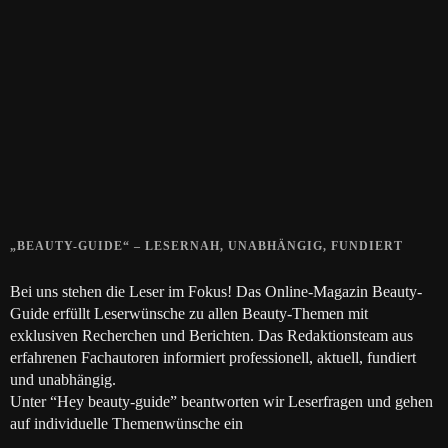
Zeigt her eure Füße
15. APRIL 2019
Gelbe Finger vom Rauchen?
28. SEPTEMBER 2018
Die positive Wirkung der Thai-Massage
28. JUNI 2018
„BEAUTY-GUIDE“ – LESERNAH, UNABHÄNGIG, FUNDIERT
Bei uns stehen die Leser im Fokus! Das Online-Magazin Beauty-
Guide erfüllt Leserwünsche zu allen Beauty-Themen mit
exklusiven Recherchen und Berichten. Das Redaktionsteam aus
erfahrenen Fachautoren informiert professionell, aktuell, fundiert
und unabhängig.
Unter “Hey beauty-guide” beantworten wir Leserfragen und gehen
auf individuelle Themenwünsche ein