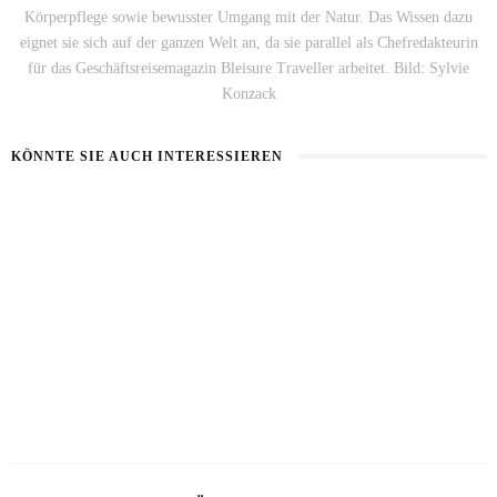
Körperpflege sowie bewusster Umgang mit der Natur. Das Wissen dazu
eignet sie sich auf der ganzen Welt an, da sie parallel als Chefredakteurin
für das Geschäftsreisemagazin Bleisure Traveller arbeitet. Bild: Sylvie
Konzack
KÖNNTE SIE AUCH INTERESSIEREN
BART IM SOMMER
5 BEAUTY-HACKS FÜR MÄNNER
31. JULI 2026
17. JULI 2026
LOOKSMAXXING
7. MAI 2026