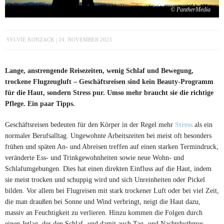
© PantherMedia
SYLVIE KONZACK
24. NOVEMBER 2023
Lange, anstrengende Reisezeiten, wenig Schlaf und Bewegung,
trockene Flugzeugluft – Geschäftsreisen sind kein Beauty-Programm
für die Haut, sondern Stress pur. Umso mehr braucht sie die richtige
Pflege. Ein paar Tipps.
Geschäftsreisen bedeuten für den Körper in der Regel mehr
Stress
als ein
normaler Berufsalltag. Ungewohnte Arbeitszeiten bei meist oft besonders
frühen und späten An- und Abreisen treffen auf einen starken Termindruck,
veränderte Ess- und Trinkgewohnheiten sowie neue Wohn- und
Schlafumgebungen. Dies hat einen direkten Einfluss auf die Haut, indem
sie meist trocken und schuppig wird und sich Unreinheiten oder Pickel
bilden. Vor allem bei Flugreisen mit stark trockener Luft oder bei viel Zeit,
die man draußen bei Sonne und Wind verbringt, neigt die Haut dazu,
massiv an Feuchtigkeit zu verlieren. Hinzu kommen die Folgen durch
einen Jetlag, der den Schlaf- und damit auch Tag- und Nachtrhythmus