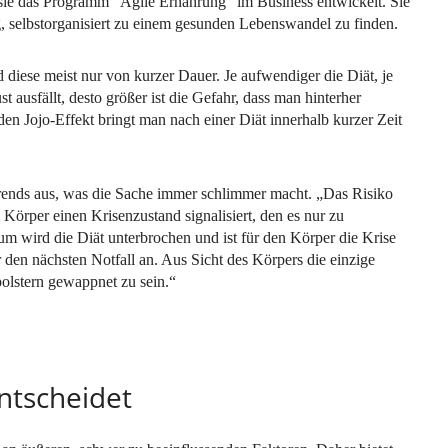
sie das Programm “Agile Ernährung” im Business entwickelt. Sie
, selbstorganisiert zu einem gesunden Lebenswandel zu finden.
 diese meist nur von kurzer Dauer. Je aufwendiger die Diät, je
t ausfällt, desto größer ist die Gefahr, dass man hinterher
n Jojo-Effekt bringt man nach einer Diät innerhalb kurzer Zeit
rends aus, was die Sache immer schlimmer macht. „Das Risiko
m Körper einen Krisenzustand signalisiert, den es nur zu
aum wird die Diät unterbrochen und ist für den Körper die Krise
 den nächsten Notfall an. Aus Sicht des Körpers die einzige
polstern gewappnet zu sein.“
entscheidet