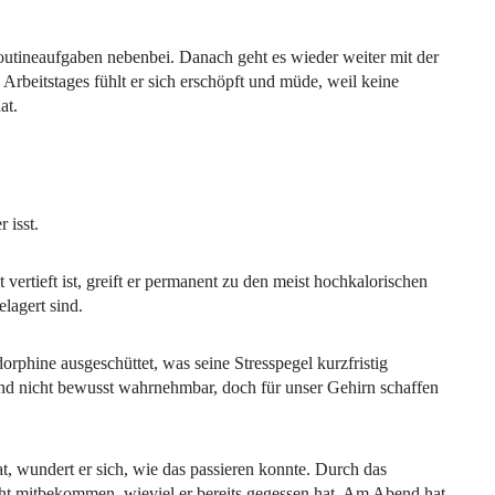
outineaufgaben nebenbei. Danach geht es wieder weiter mit der
Arbeitstages fühlt er sich erschöpft und müde, weil keine
at.
 isst.
 vertieft ist, greift er permanent zu den meist hochkalorischen
elagert sind.
phine ausgeschüttet, was seine Stresspegel kurzfristig
ind nicht bewusst wahrnehmbar, doch für unser Gehirn schaffen
at, wundert er sich, wie das passieren konnte. Durch das
ht mitbekommen, wieviel er bereits gegessen hat. Am Abend hat