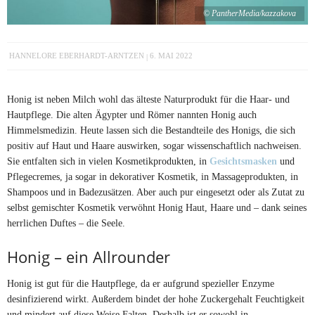
© PantherMedia/kazzakova
HANNELORE EBERHARDT-ARNTZEN
6. MAI 2022
Honig ist neben Milch wohl das älteste Naturprodukt für die Haar- und
Hautpflege. Die alten Ägypter und Römer nannten Honig auch
Himmelsmedizin. Heute lassen sich die Bestandteile des Honigs, die sich
positiv auf Haut und Haare auswirken, sogar wissenschaftlich nachweisen.
Sie entfalten sich in vielen Kosmetikprodukten, in
Gesichtsmasken
und
Pflegecremes, ja sogar in dekorativer Kosmetik, in Massageprodukten, in
Shampoos und in Badezusätzen. Aber auch pur eingesetzt oder als Zutat zu
selbst gemischter Kosmetik verwöhnt Honig Haut, Haare und – dank seines
herrlichen Duftes – die Seele.
Honig – ein Allrounder
Honig ist gut für die Hautpflege, da er aufgrund spezieller Enzyme
desinfizierend wirkt. Außerdem bindet der hohe Zuckergehalt Feuchtigkeit
und mindert auf diese Weise Falten. Deshalb ist er sowohl in