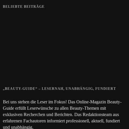
BELIEBTE BEITRÄGE
Zeigt her eure Füße
15. APRIL 2019
Gelbe Finger vom Rauchen?
28. SEPTEMBER 2018
Die positive Wirkung der Thai-Massage
28. JUNI 2018
„BEAUTY-GUIDE“ – LESERNAH, UNABHÄNGIG, FUNDIERT
Bei uns stehen die Leser im Fokus! Das Online-Magazin Beauty-
Guide erfüllt Leserwünsche zu allen Beauty-Themen mit
exklusiven Recherchen und Berichten. Das Redaktionsteam aus
erfahrenen Fachautoren informiert professionell, aktuell, fundiert
und unabhängig.