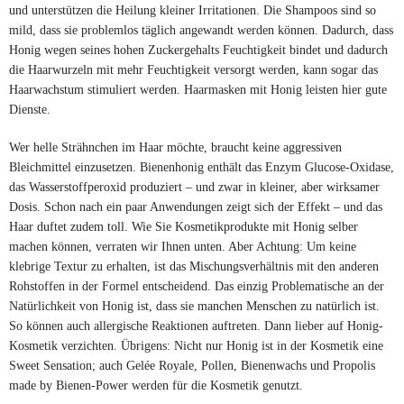
und unterstützen die Heilung kleiner Irritationen. Die Shampoos sind so
mild, dass sie problemlos täglich angewandt werden können. Dadurch, dass
Honig wegen seines hohen Zuckergehalts Feuchtigkeit bindet und dadurch
die Haarwurzeln mit mehr Feuchtigkeit versorgt werden, kann sogar das
Haarwachstum stimuliert werden. Haarmasken mit Honig leisten hier gute
Dienste.
Wer helle Strähnchen im Haar möchte, braucht keine aggressiven
Bleichmittel einzusetzen. Bienenhonig enthält das Enzym Glucose-Oxidase,
das Wasserstoffperoxid produziert – und zwar in kleiner, aber wirksamer
Dosis. Schon nach ein paar Anwendungen zeigt sich der Effekt – und das
Haar duftet zudem toll. Wie Sie Kosmetikprodukte mit Honig selber
machen können, verraten wir Ihnen unten. Aber Achtung: Um keine
klebrige Textur zu erhalten, ist das Mischungsverhältnis mit den anderen
Rohstoffen in der Formel entscheidend. Das einzig Problematische an der
Natürlichkeit von Honig ist, dass sie manchen Menschen zu natürlich ist.
So können auch allergische Reaktionen auftreten. Dann lieber auf Honig-
Kosmetik verzichten. Übrigens: Nicht nur Honig ist in der Kosmetik eine
Sweet Sensation; auch Gelée Royale, Pollen, Bienenwachs und Propolis
made by Bienen-Power werden für die Kosmetik genutzt.