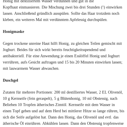
Honig mit destilliertem Wasser verdünnen und gut in die
Kopfhaut einmassieren. Die Mischung zwei bis drei Stunden (!) einwirken
lassen. Anschließend gründlich ausspülen. Sollte das Haar trotzdem noch
kleben, ein weiteres Mal mit verdünntem Apfelessig durchspülen.
Honigmaske
Gegen trockene unreine Haut hilft Honig, zu gleichen Teilen gemischt mit
Joghurt. Beides für sich wirkt bereits feuchtigkeitsspendend und
antibakteriell. Für eine Anwendung je einen Esslöffel Honig und Joghurt
verrühren, aufs Gesicht auftragen und 15 bis 20 Minuten einwirken lassen;
mit lauwarmem Wasser abwaschen.
Duschgel
Zutaten für mehrere Portionen: 200 ml destilliertes Wasser, 2 EL Olivenöl,
10 g Kernseife (fein geraspelt), 5 g Blütenhonig, 10 ml Obstessig, nach
Belieben 10 Tropfen ätherisches Zimtöl. Kernseife mit dem Wasser in
einen Topf geben und auf dem Herd bei mittlerer Hitze so lange rühren, bis
sich die Seife aufgelöst hat. Dann den Honig, das Olivenöl und evtl. das
ätherische Öl einrühren. Abkühlen lassen. Dann den Obstessig tropfenweise