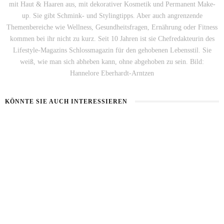
mit Haut & Haaren aus, mit dekorativer Kosmetik und Permanent Make-
up. Sie gibt Schmink- und Stylingtipps. Aber auch angrenzende
Themenbereiche wie Wellness, Gesundheitsfragen, Ernährung oder Fitness
kommen bei ihr nicht zu kurz. Seit 10 Jahren ist sie Chefredakteurin des
Lifestyle-Magazins Schlossmagazin für den gehobenen Lebensstil. Sie
weiß, wie man sich abheben kann, ohne abgehoben zu sein. Bild:
Hannelore Eberhardt-Arntzen
KÖNNTE SIE AUCH INTERESSIEREN
HAUT IM ALARMMODUS
SOMMERHAUT RICHTIG PFLEGEN
2. AUGUST 2026
26. JULI 2026
VON MILCH-MASKE BIS MAYO-KUR
23. JULI 2026