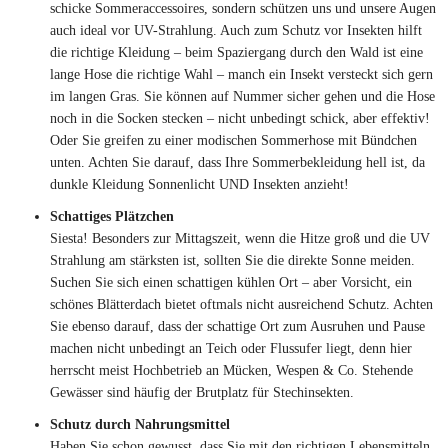
schicke Sommeraccessoires, sondern schützen uns und unsere Augen
auch ideal vor UV-Strahlung. Auch zum Schutz vor Insekten hilft
die richtige Kleidung – beim Spaziergang durch den Wald ist eine
lange Hose die richtige Wahl – manch ein Insekt versteckt sich gern
im langen Gras. Sie können auf Nummer sicher gehen und die Hose
noch in die Socken stecken – nicht unbedingt schick, aber effektiv!
Oder Sie greifen zu einer modischen Sommerhose mit Bündchen
unten. Achten Sie darauf, dass Ihre Sommerbekleidung hell ist, da
dunkle Kleidung Sonnenlicht UND Insekten anzieht!
Schattiges Plätzchen
Siesta! Besonders zur Mittagszeit, wenn die Hitze groß und die UV
Strahlung am stärksten ist, sollten Sie die direkte Sonne meiden.
Suchen Sie sich einen schattigen kühlen Ort – aber Vorsicht, ein
schönes Blätterdach bietet oftmals nicht ausreichend Schutz. Achten
Sie ebenso darauf, dass der schattige Ort zum Ausruhen und Pause
machen nicht unbedingt an Teich oder Flussufer liegt, denn hier
herrscht meist Hochbetrieb an Mücken, Wespen & Co. Stehende
Gewässer sind häufig der Brutplatz für Stechinsekten.
Schutz durch Nahrungsmittel
Haben Sie schon gewusst, dass Sie mit den richtigen Lebensmitteln