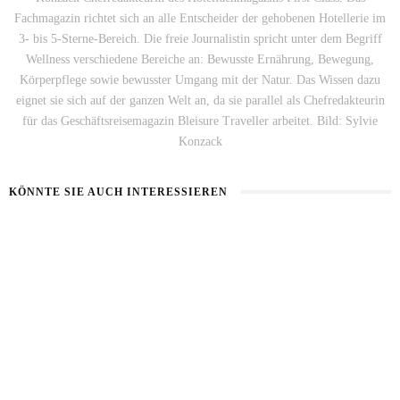
Fachmagazin richtet sich an alle Entscheider der gehobenen Hotellerie im
3- bis 5-Sterne-Bereich. Die freie Journalistin spricht unter dem Begriff
Wellness verschiedene Bereiche an: Bewusste Ernährung, Bewegung,
Körperpflege sowie bewusster Umgang mit der Natur. Das Wissen dazu
eignet sie sich auf der ganzen Welt an, da sie parallel als Chefredakteurin
für das Geschäftsreisemagazin Bleisure Traveller arbeitet. Bild: Sylvie
Konzack
KÖNNTE SIE AUCH INTERESSIEREN
BART IM SOMMER
5 BEAUTY-HACKS FÜR MÄNNER
31. JULI 2026
17. JULI 2026
LOOKSMAXXING