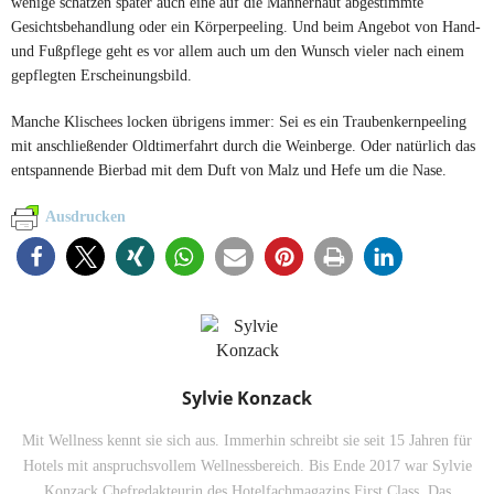
wenige schätzen später auch eine auf die Männerhaut abgestimmte
Gesichtsbehandlung oder ein Körperpeeling. Und beim Angebot von Hand-
und Fußpflege geht es vor allem auch um den Wunsch vieler nach einem
gepflegten Erscheinungsbild.
Manche Klischees locken übrigens immer: Sei es ein Traubenkernpeeling
mit anschließender Oldtimerfahrt durch die Weinberge. Oder natürlich das
entspannende Bierbad mit dem Duft von Malz und Hefe um die Nase.
Ausdrucken
Sylvie Konzack
Mit Wellness kennt sie sich aus. Immerhin schreibt sie seit 15 Jahren für
Hotels mit anspruchsvollem Wellnessbereich. Bis Ende 2017 war Sylvie
Konzack Chefredakteurin des Hotelfachmagazins First Class. Das