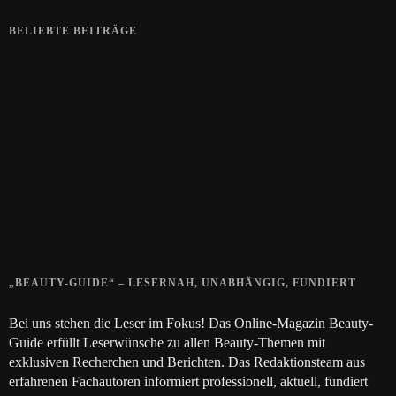
BELIEBTE BEITRÄGE
Zeigt her eure Füße
15. APRIL 2019
Gelbe Finger vom Rauchen?
28. SEPTEMBER 2018
Die positive Wirkung der Thai-Massage
28. JUNI 2018
„BEAUTY-GUIDE“ – LESERNAH, UNABHÄNGIG, FUNDIERT
Bei uns stehen die Leser im Fokus! Das Online-Magazin Beauty-
Guide erfüllt Leserwünsche zu allen Beauty-Themen mit
exklusiven Recherchen und Berichten. Das Redaktionsteam aus
erfahrenen Fachautoren informiert professionell, aktuell, fundiert