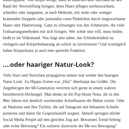
Rand der Verzweiflung bringen, denn Haare pflegen nachzuwachsen,
schneller oder langsamer, je nach Methode, mit mehr oder weniger
kratzenden Stoppeln oder juckenden roten Püstelchen durch eingewachsene
Haare oder Hautreizung. Ganz zu schweigen von den Schmerzen, die viele
Enthaarungsmethoden mit sich bringen. Wer schön sein will, muss leiden,
heißt es im Volksmund. Was liegt also näher, das Schönheitsideal zu
verlagern und Körperbehaarung als schick zu favorisieren? Und womöglich
haben Körperhaare ja auch eine spezielle Funktion.
….oder haariger Natur-Look?
Viele Stars und Sternchen propagieren immer mal wieder den haarigen
Natur-Look. Zu Hippie-Zeiten war „Hair“ überhaupt das Größte. Die
Angehörigen der 68-Generation verirrten sich gerne in einem wahren
Intimbereich-Dschungel. Man denke an die Pop-Ikone Nena, die in den
80er Jahren mit deutlich wuchernden Achselhaaren die Bühne rockte. Oder
an Madonna und ihre Tochter, die auf Instagram mit behaarten Achseln
posierten und damit für Gesprächsstoff sorgten. Aktuell springen etliche
Social Media People auf den gleichen Zug auf. Bewusstes Trend-Setting
oder echte Befreiung? Ein weiterer Auswuchs der Me-too-Bewegung?