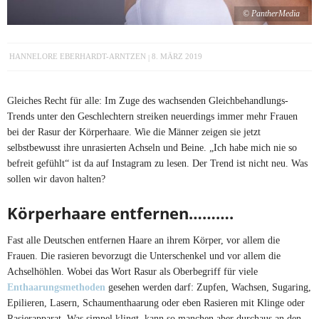
© PantherMedia
HANNELORE EBERHARDT-ARNTZEN
8. MÄRZ 2019
Gleiches Recht für alle: Im Zuge des wachsenden Gleichbehandlungs-
Trends unter den Geschlechtern streiken neuerdings immer mehr Frauen
bei der Rasur der Körperhaare. Wie die Männer zeigen sie jetzt
selbstbewusst ihre unrasierten Achseln und Beine. „Ich habe mich nie so
befreit gefühlt“ ist da auf Instagram zu lesen. Der Trend ist nicht neu. Was
sollen wir davon halten?
Körperhaare entfernen……….
Fast alle Deutschen entfernen Haare an ihrem Körper, vor allem die
Frauen. Die rasieren bevorzugt die Unterschenkel und vor allem die
Achselhöhlen. Wobei das Wort Rasur als Oberbegriff für viele
Enthaarungsmethoden
gesehen werden darf: Zupfen, Wachsen, Sugaring,
Epilieren, Lasern, Schaumenthaarung oder eben Rasieren mit Klinge oder
Rasierapparat. Was simpel klingt, kann so manchen aber durchaus an den