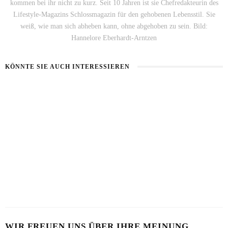
kommen bei ihr nicht zu kurz. Seit 10 Jahren ist sie Chefredakteurin des
Lifestyle-Magazins Schlossmagazin für den gehobenen Lebensstil. Sie
weiß, wie man sich abheben kann, ohne abgehoben zu sein. Bild:
Hannelore Eberhardt-Arntzen
KÖNNTE SIE AUCH INTERESSIEREN
HAUT IM ALARMMODUS
SOMMERHAUT RICHTIG PFLEGEN
2. AUGUST 2026
26. JULI 2026
VON MILCH-MASKE BIS MAYO-KUR
23. JULI 2026
WIR FREUEN UNS ÜBER IHRE MEINUNG