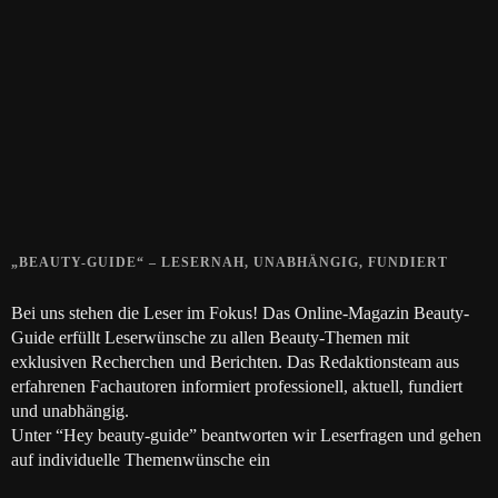
15. APRIL 2019
Gelbe Finger vom Rauchen?
28. SEPTEMBER 2018
Die positive Wirkung der Thai-Massage
28. JUNI 2018
„BEAUTY-GUIDE“ – LESERNAH, UNABHÄNGIG, FUNDIERT
Bei uns stehen die Leser im Fokus! Das Online-Magazin Beauty-
Guide erfüllt Leserwünsche zu allen Beauty-Themen mit
exklusiven Recherchen und Berichten. Das Redaktionsteam aus
erfahrenen Fachautoren informiert professionell, aktuell, fundiert
und unabhängig.
Unter “Hey beauty-guide” beantworten wir Leserfragen und gehen
auf individuelle Themenwünsche ein