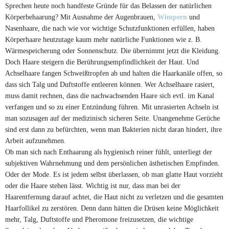
Sprechen heute noch handfeste Gründe für das Belassen der natürlichen
Körperbehaarung? Mit Ausnahme der Augenbrauen,
Wimpern
und
Nasenhaare, die nach wie vor wichtige Schutzfunktionen erfüllen, haben
Körperhaare heutzutage kaum mehr natürliche Funktionen wie z. B.
Wärmespeicherung oder Sonnenschutz. Die übernimmt jetzt die Kleidung.
Doch Haare steigern die Berührungsempfindlichkeit der Haut. Und
Achselhaare fangen Schweißtropfen ab und halten die Haarkanäle offen, so
dass sich Talg und Duftstoffe entleeren können. Wer Achselhaare rasiert,
muss damit rechnen, dass die nachwachsenden Haare sich evtl. im Kanal
verfangen und so zu einer Entzündung führen. Mit unrasierten Achseln ist
man sozusagen auf der medizinisch sicheren Seite. Unangenehme Gerüche
sind erst dann zu befürchten, wenn man Bakterien nicht daran hindert, ihre
Arbeit aufzunehmen.
Ob man sich nach Enthaarung als hygienisch reiner fühlt, unterliegt der
subjektiven Wahrnehmung und dem persönlichen ästhetischen Empfinden.
Oder der Mode. Es ist jedem selbst überlassen, ob man glatte Haut vorzieht
oder die Haare stehen lässt. Wichtig ist nur, dass man bei der
Haarentfernung darauf achtet, die Haut nicht zu verletzen und die gesamten
Haarfollikel zu zerstören. Denn dann hätten die Drüsen keine Möglichkeit
mehr, Talg, Duftstoffe und Pheromone freizusetzen, die wichtige