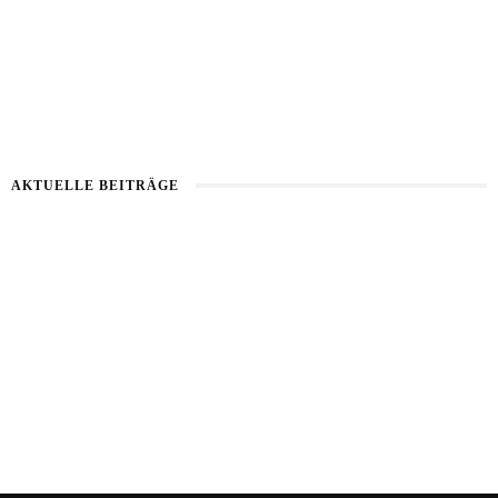
AKTUELLE BEITRÄGE
Kartoffel mit Wassermelone
Haut im Alarmmodus
Bart im Sommer