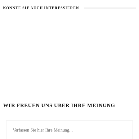
KÖNNTE SIE AUCH INTERESSIEREN
BART IM SOMMER
5 BEAUTY-HACKS FÜR MÄNNER
31. JULI 2026
17. JULI 2026
LOOKSMAXXING
7. MAI 2026
WIR FREUEN UNS ÜBER IHRE MEINUNG