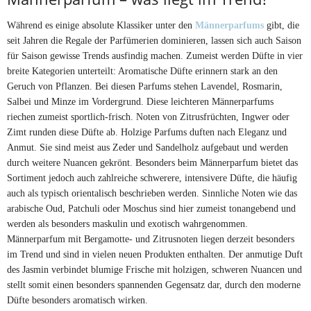
Während es einige absolute Klassiker unter den
Männerparfums
gibt, die
seit Jahren die Regale der Parfümerien dominieren, lassen sich auch Saison
für Saison gewisse Trends ausfindig machen. Zumeist werden Düfte in vier
breite Kategorien unterteilt: Aromatische Düfte erinnern stark an den
Geruch von Pflanzen. Bei diesen Parfums stehen Lavendel, Rosmarin,
Salbei und Minze im Vordergrund. Diese leichteren Männerparfums
riechen zumeist sportlich-frisch. Noten von Zitrusfrüchten, Ingwer oder
Zimt runden diese Düfte ab. Holzige Parfums duften nach Eleganz und
Anmut. Sie sind meist aus Zeder und Sandelholz aufgebaut und werden
durch weitere Nuancen gekrönt. Besonders beim Männerparfum bietet das
Sortiment jedoch auch zahlreiche schwerere, intensivere Düfte, die häufig
auch als typisch orientalisch beschrieben werden. Sinnliche Noten wie das
arabische Oud, Patchuli oder Moschus sind hier zumeist tonangebend und
werden als besonders maskulin und exotisch wahrgenommen.
Männerparfum mit Bergamotte- und Zitrusnoten liegen derzeit besonders
im Trend und sind in vielen neuen Produkten enthalten. Der anmutige Duft
des Jasmin verbindet blumige Frische mit holzigen, schweren Nuancen und
stellt somit einen besonders spannenden Gegensatz dar, durch den moderne
Düfte besonders aromatisch wirken.