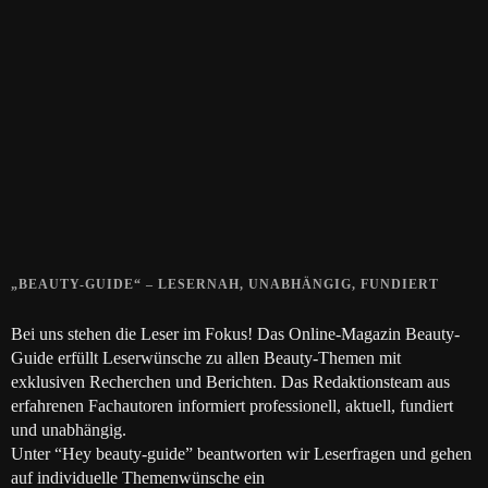
Zeigt her eure Füße
15. APRIL 2019
Gelbe Finger vom Rauchen?
28. SEPTEMBER 2018
Die positive Wirkung der Thai-Massage
28. JUNI 2018
„BEAUTY-GUIDE“ – LESERNAH, UNABHÄNGIG, FUNDIERT
Bei uns stehen die Leser im Fokus! Das Online-Magazin Beauty-
Guide erfüllt Leserwünsche zu allen Beauty-Themen mit
exklusiven Recherchen und Berichten. Das Redaktionsteam aus
erfahrenen Fachautoren informiert professionell, aktuell, fundiert
und unabhängig.
Unter “Hey beauty-guide” beantworten wir Leserfragen und gehen
auf individuelle Themenwünsche ein