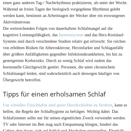
einen ganz anderen Tag-/ Nachtrhythmus praktizieren, als unter der Woche.
Während an freien Tagen der biologisch vorgegebene Rhythmus gelebt
werden kann, bestimmt an Arbeitstagen der Wecker über ein erzwungenes
Aktivitätsniveau.
Die weitreichenden Folgen von dauerhaftem Schlafmangel auf die
kognitive Leistungsfähigkeit, das
Immunsystem
und das Herz-Kreislauf-
Systems sind durch verschiedene Studien relativ gut erforscht: Sie reichen
von erhöhten Risiken für Atherosklerose, Herzinfarkte und Schlaganfälle
über größere Anfälligkeiten gegenüber Infektionskrankheiten, bis hin zu
gesteigertem Krebsrisiko. Durch zu wenig Schlaf wird zudem das
hormonelle Gleichgewicht gestört. Personen, die unter chronischem
Schlafmangel leiden, sind wahrscheinlich auch deswegen häufiger von
Übergewicht betroffen.
Tipps für einen erholsamen Schlaf
Um schnelles Einschlafen und gutes Durchschlafen zu fördern
, kann es
helfen, die Regeln der Schlafhygiene zu befolgen. Wichtig dabei: Das
Schlafzimmer sollte nur für seinen eigentlichen Zweck verwendet werden.
TV oder Internet im Bett mag nach Entspannung klingen, hindert das
Gehirn aber daran, sich auf Schlaf und Abschalten einzustellen. Ebenfalls