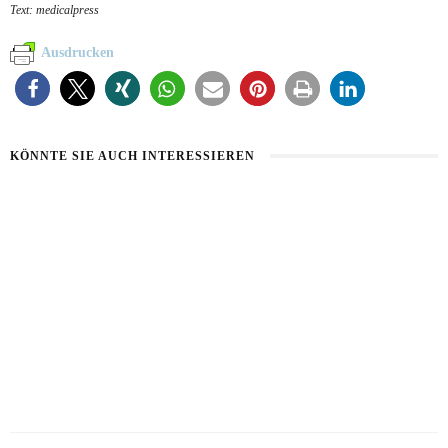
Text: medicalpress
Ausdrucken
KÖNNTE SIE AUCH INTERESSIEREN
BART IM SOMMER
5 BEAUTY-HACKS FÜR MÄNNER
31. JULI 2026
17. JULI 2026
LOOKSMAXXING
7. MAI 2026