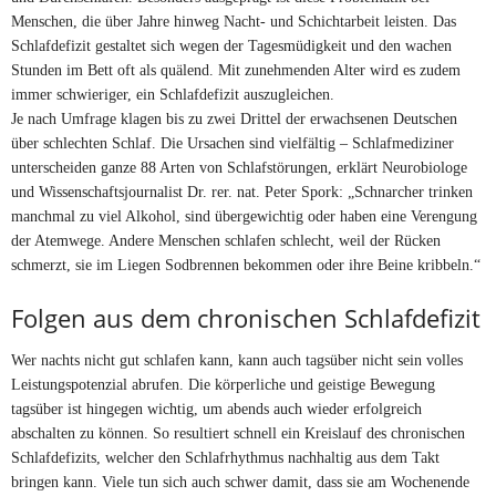
Menschen, die über Jahre hinweg Nacht- und Schichtarbeit leisten. Das
Schlafdefizit gestaltet sich wegen der Tagesmüdigkeit und den wachen
Stunden im Bett oft als quälend. Mit zunehmenden Alter wird es zudem
immer schwieriger, ein Schlafdefizit auszugleichen.
Je nach Umfrage klagen bis zu zwei Drittel der erwachsenen Deutschen
über schlechten Schlaf. Die Ursachen sind vielfältig – Schlafmediziner
unterscheiden ganze 88 Arten von Schlafstörungen, erklärt Neurobiologe
und Wissenschaftsjournalist Dr. rer. nat. Peter Spork: „Schnarcher trinken
manchmal zu viel Alkohol, sind übergewichtig oder haben eine Verengung
der Atemwege. Andere Menschen schlafen schlecht, weil der Rücken
schmerzt, sie im Liegen Sodbrennen bekommen oder ihre Beine kribbeln.“
Folgen aus dem chronischen Schlafdefizit
Wer nachts nicht gut schlafen kann, kann auch tagsüber nicht sein volles
Leistungspotenzial abrufen. Die körperliche und geistige Bewegung
tagsüber ist hingegen wichtig, um abends auch wieder erfolgreich
abschalten zu können. So resultiert schnell ein Kreislauf des chronischen
Schlafdefizits, welcher den Schlafrhythmus nachhaltig aus dem Takt
bringen kann. Viele tun sich auch schwer damit, dass sie am Wochenende