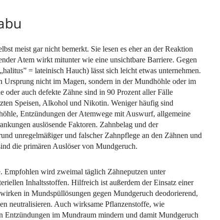
Tabu
st meist gar nicht bemerkt. Sie lesen es eher an der Reaktion
ender Atem wirkt mitunter wie eine unsichtbare Barriere. Gegen
halitus” = lateinisch Hauch) lässt sich leicht etwas unternehmen.
en Ursprung nicht im Magen, sondern in der Mundhöhle oder im
er auch defekte Zähne sind in 90 Prozent aller Fälle
ten Speisen, Alkohol und Nikotin. Weniger häufig sind
erhöhle, Entzündungen der Atemwege mit Auswurf, allgemeine
ankungen auslösende Faktoren. Zahnbelag und der
fgrund unregelmäßiger und falscher Zahnpflege an den Zähnen und
sind die primären Auslöser von Mundgeruch.
e. Empfohlen wird zweimal täglich Zähneputzen unter
iellen Inhaltsstoffen. Hilfreich ist außerdem der Einsatz einer
e wirken in Mundspüllösungen gegen Mundgeruch deodorierend,
en neutralisieren. Auch wirksame Pflanzenstoffe, wie
nnen Entzündungen im Mundraum mindern und damit Mundgeruch