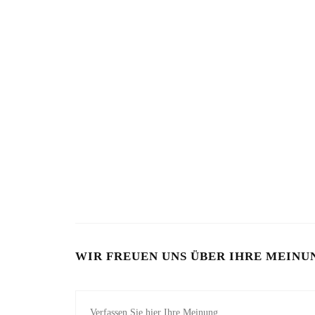
BART IM SOMMER
5 BEAUTY-
31. JULI 2026
17. JULI 2026
WIR FREUEN UNS ÜBER IHRE MEINU