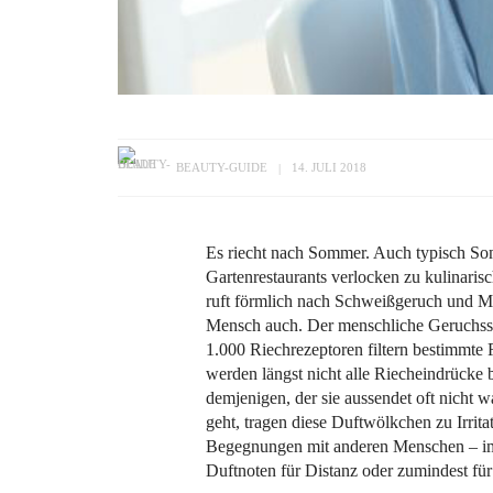
BEAUTY-GUIDE
14. JULI 2018
Es riecht nach Sommer. Auch typisch So
Gartenrestaurants verlocken zu kulinar
ruft förmlich nach Schweißgeruch und Mu
Mensch auch. Der menschliche Geruchssi
1.000 Riechrezeptoren filtern bestimmte
werden längst nicht alle Riecheindrüc
demjenigen, der sie aussendet oft nich
geht, tragen diese Duftwölkchen zu Irri
Begegnungen mit anderen Menschen – im 
Duftnoten für Distanz oder zumindest f