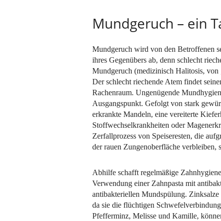
Mundgeruch – ein 
Mundgeruch wird von den Betroffenen selb
ihres Gegenübers ab, denn schlecht riech
Mundgeruch (medizinisch Halitosis, von „
Der schlecht riechende Atem findet sein
Rachenraum. Ungenügende Mundhygiene od
Ausgangspunkt. Gefolgt von stark gewürz
erkrankte Mandeln, eine vereiterte Kief
Stoffwechselkrankheiten oder Magenerkr
Zerfallprozess von Speiseresten, die au
der rauen Zungenoberfläche verbleiben, 
Abhilfe schafft regelmäßige Zahnhygien
Verwendung einer Zahnpasta mit antibakter
antibakteriellen Mundspülung. Zinksalz
da sie die flüchtigen Schwefelverbindung
Pfefferminz, Melisse und Kamille, kö