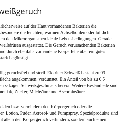
weißgeruch
ürlicherweise auf der Haut vorhandenen Bakterien die
sbesondere die feuchten, warmen Achselhöhlen oder luftdicht
eten den Mikroorganismen ideale Lebensbedingungen. Gerade
chweißdrüsen ausgestattet. Die Geruch verursachenden Bakterien
nd durch ebenfalls vorhandene Körperfette über ein gutes
tark begünstigt.
llig geruchsfrei und steril. Ekkriner Schweiß besteht zu 99
fläche angekommen, verdunstet. Ein Anteil von bis zu 0,5
den salzigen Schweißgeschmack hervor. Weitere Bestandteile sind
oniak, Zucker, Milchsäure und Ascorbinsäure.
iden bzw. vermindern den Körpergeruch oder die
ller, Lotion, Puder, Aerosol- und Pumpspray. Spezialprodukte sind
ht allein den Körpergeruch verhindern, sondern auch einen