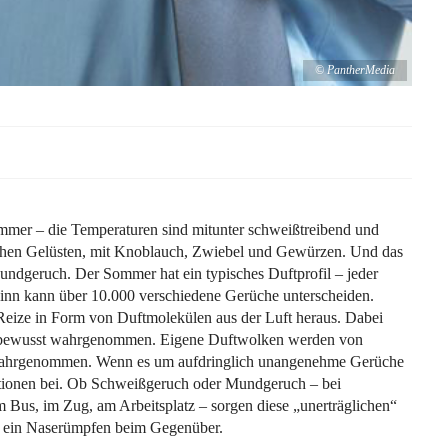
© PantherMedia
mmer – die Temperaturen sind mitunter schweißtreibend und
ischen Gelüsten, mit Knoblauch, Zwiebel und Gewürzen. Und das
ndgeruch. Der Sommer hat ein typisches Duftprofil – jeder
nn kann über 10.000 verschiedene Gerüche unterscheiden.
 Reize in Form von Duftmolekülen aus der Luft heraus. Dabei
ke bewusst wahrgenommen. Eigene Duftwolken werden von
t wahrgenommen. Wenn es um aufdringlich unangenehme Gerüche
tationen bei. Ob Schweißgeruch oder Mundgeruch – bei
Bus, im Zug, am Arbeitsplatz – sorgen diese „unerträglichen“
ür ein Naserümpfen beim Gegenüber.