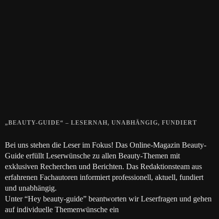
Zeigt her eure Füße
15. APRIL 2019
Gelbe Finger vom Rauchen?
28. SEPTEMBER 2018
Die positive Wirkung der Thai-Massage
28. JUNI 2018
„BEAUTY-GUIDE“ – LESERNAH, UNABHÄNGIG, FUNDIERT
Bei uns stehen die Leser im Fokus! Das Online-Magazin Beauty-
Guide erfüllt Leserwünsche zu allen Beauty-Themen mit
exklusiven Recherchen und Berichten. Das Redaktionsteam aus
erfahrenen Fachautoren informiert professionell, aktuell, fundiert
und unabhängig.
Unter “Hey beauty-guide” beantworten wir Leserfragen und gehen
auf individuelle Themenwünsche ein