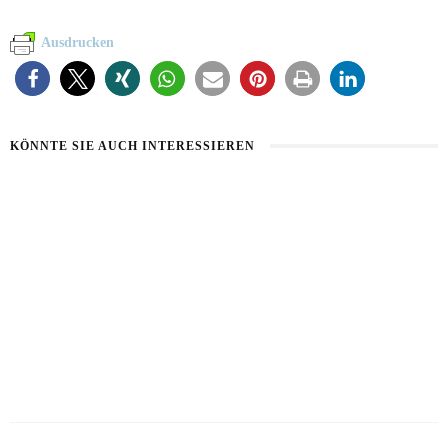
Ausdrucken
KÖNNTE SIE AUCH INTERESSIEREN
HAUT IM ALARMMODUS
SOMMERHAUT RICHTIG PFLEGEN
2. AUGUST 2026
26. JULI 2026
VON MILCH-MASKE BIS MAYO-KUR
23. JULI 2026