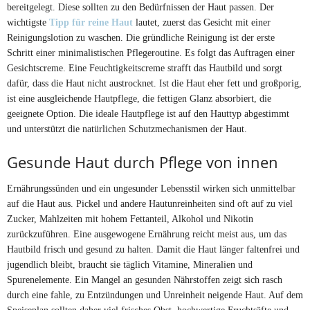
bereitgelegt. Diese sollten zu den Bedürfnissen der Haut passen. Der
wichtigste
Tipp für reine Haut
lautet, zuerst das Gesicht mit einer
Reinigungslotion zu waschen. Die gründliche Reinigung ist der erste
Schritt einer minimalistischen Pflegeroutine. Es folgt das Auftragen einer
Gesichtscreme. Eine Feuchtigkeitscreme strafft das Hautbild und sorgt
dafür, dass die Haut nicht austrocknet. Ist die Haut eher fett und großporig,
ist eine ausgleichende Hautpflege, die fettigen Glanz absorbiert, die
geeignete Option. Die ideale Hautpflege ist auf den Hauttyp abgestimmt
und unterstützt die natürlichen Schutzmechanismen der Haut.
Gesunde Haut durch Pflege von innen
Ernährungssünden und ein ungesunder Lebensstil wirken sich unmittelbar
auf die Haut aus. Pickel und andere Hautunreinheiten sind oft auf zu viel
Zucker, Mahlzeiten mit hohem Fettanteil, Alkohol und Nikotin
zurückzuführen. Eine ausgewogene Ernährung reicht meist aus, um das
Hautbild frisch und gesund zu halten. Damit die Haut länger faltenfrei und
jugendlich bleibt, braucht sie täglich Vitamine, Mineralien und
Spurenelemente. Ein Mangel an gesunden Nährstoffen zeigt sich rasch
durch eine fahle, zu Entzündungen und Unreinheit neigende Haut. Auf dem
Speiseplan sollten daher viel frisches Obst, hochwertige Fruchtsäfte und