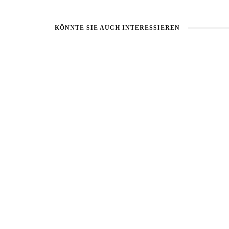
KÖNNTE SIE AUCH INTERESSIEREN
BART IM SOMMER
5 BEAUTY-
31. JULI 2026
17. JULI 2026