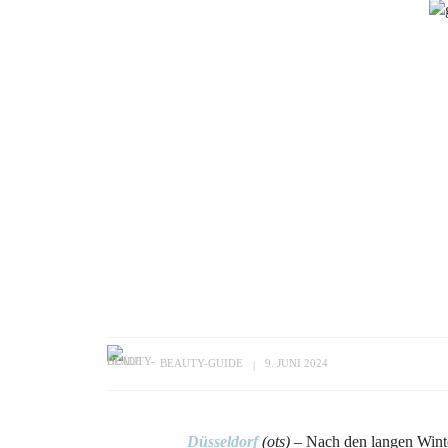
BEAUTY-GUIDE
9. JUNI 2024
Düsseldorf
(ots)
–
Nach den langen Winte