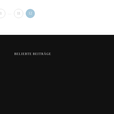
…
1
11
12
BELIEBTE BEITRÄGE
Zeigt her eure Füße
15. APRIL 2019
Gelbe Finger vom Rauchen?
28. SEPTEMBER 2018