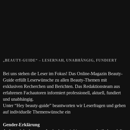
Gelbe Finger vom Rauchen?
28. SEPTEMBER 2018
Die positive Wirkung der Thai-Massage
28. JUNI 2018
„BEAUTY-GUIDE“ – LESERNAH, UNABHÄNGIG, FUNDIERT
Bei uns stehen die Leser im Fokus! Das Online-Magazin Beauty-
Guide erfüllt Leserwünsche zu allen Beauty-Themen mit
exklusiven Recherchen und Berichten. Das Redaktionsteam aus
erfahrenen Fachautoren informiert professionell, aktuell, fundiert
und unabhängig.
Unter “Hey beauty-guide” beantworten wir Leserfragen und gehen
auf individuelle Themenwünsche ein
Gender-Erklärung