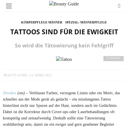
KÖRPERPFLEGE MÄNNER
SPEZIAL: MÄNNERPFLEGE
TATTOOS SIND FÜR DIE EWIGKEIT
So wird die Tätowierung kein Fehlgriff
© Inklabs
BEAUTY-GUIDE
23. MÄRZ 2025
Dresden
(ots) –
Verblasste Farben, verzogene Linien oder ein Motiv, das
schneller aus der Mode gerät als gedacht – ein misslungenes Tattoo
hinterlässt nicht nur Spuren auf der Haut, sondern auch im Gedächtnis.
Dabei ist die Korrektur durch Cover-ups oder Laserbehandlungen oft
kostspielig und zeitaufwendig. Deshalb sollte eine Tätowierung
wohlüberlegt sein, damit sie ein ewiger und gern gesehener Begleiter