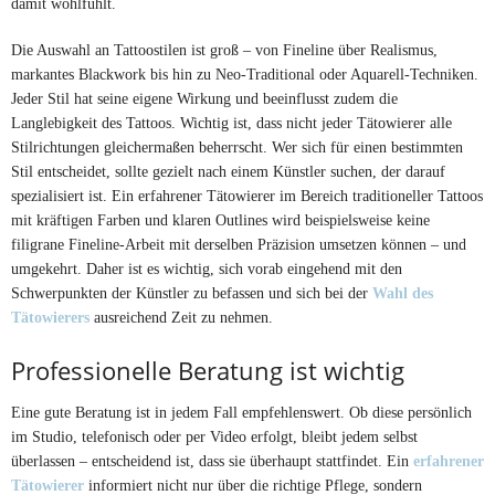
damit wohlfühlt.
Die Auswahl an Tattoostilen ist groß – von Fineline über Realismus,
markantes Blackwork bis hin zu Neo-Traditional oder Aquarell-Techniken.
Jeder Stil hat seine eigene Wirkung und beeinflusst zudem die
Langlebigkeit des Tattoos. Wichtig ist, dass nicht jeder Tätowierer alle
Stilrichtungen gleichermaßen beherrscht. Wer sich für einen bestimmten
Stil entscheidet, sollte gezielt nach einem Künstler suchen, der darauf
spezialisiert ist. Ein erfahrener Tätowierer im Bereich traditioneller Tattoos
mit kräftigen Farben und klaren Outlines wird beispielsweise keine
filigrane Fineline-Arbeit mit derselben Präzision umsetzen können – und
umgekehrt. Daher ist es wichtig, sich vorab eingehend mit den
Schwerpunkten der Künstler zu befassen und sich bei der
Wahl des
Tätowierers
ausreichend Zeit zu nehmen.
Professionelle Beratung ist wichtig
Eine gute Beratung ist in jedem Fall empfehlenswert. Ob diese persönlich
im Studio, telefonisch oder per Video erfolgt, bleibt jedem selbst
überlassen – entscheidend ist, dass sie überhaupt stattfindet. Ein
erfahrener
Tätowierer
informiert nicht nur über die richtige Pflege, sondern