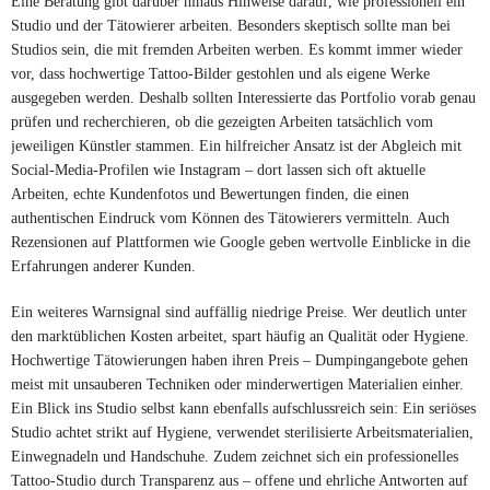
Eine Beratung gibt darüber hinaus Hinweise darauf, wie professionell ein
Studio und der Tätowierer arbeiten. Besonders skeptisch sollte man bei
Studios sein, die mit fremden Arbeiten werben. Es kommt immer wieder
vor, dass hochwertige Tattoo-Bilder gestohlen und als eigene Werke
ausgegeben werden. Deshalb sollten Interessierte das Portfolio vorab genau
prüfen und recherchieren, ob die gezeigten Arbeiten tatsächlich vom
jeweiligen Künstler stammen. Ein hilfreicher Ansatz ist der Abgleich mit
Social-Media-Profilen wie Instagram – dort lassen sich oft aktuelle
Arbeiten, echte Kundenfotos und Bewertungen finden, die einen
authentischen Eindruck vom Können des Tätowierers vermitteln. Auch
Rezensionen auf Plattformen wie Google geben wertvolle Einblicke in die
Erfahrungen anderer Kunden.
Ein weiteres Warnsignal sind auffällig niedrige Preise. Wer deutlich unter
den marktüblichen Kosten arbeitet, spart häufig an Qualität oder Hygiene.
Hochwertige Tätowierungen haben ihren Preis – Dumpingangebote gehen
meist mit unsauberen Techniken oder minderwertigen Materialien einher.
Ein Blick ins Studio selbst kann ebenfalls aufschlussreich sein: Ein seriöses
Studio achtet strikt auf Hygiene, verwendet sterilisierte Arbeitsmaterialien,
Einwegnadeln und Handschuhe. Zudem zeichnet sich ein professionelles
Tattoo-Studio durch Transparenz aus – offene und ehrliche Antworten auf