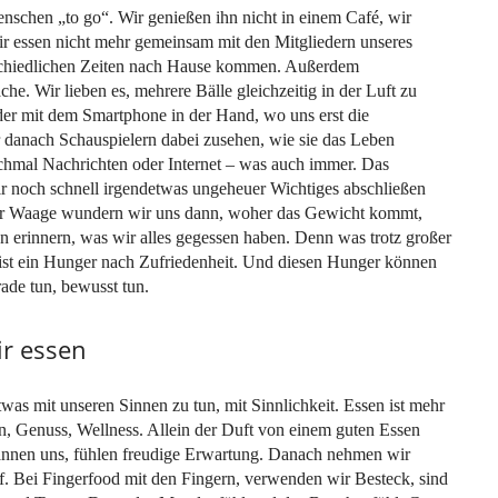
enschen „to go“. Wir genießen ihn nicht in einem Café, wir
 Wir essen nicht mehr gemeinsam mit den Mitgliedern unseres
erschiedlichen Zeiten nach Hause kommen. Außerdem
he. Wir lieben es, mehrere Bälle gleichzeitig in der Luft zu
er mit dem Smartphone in der Hand, wo uns erst die
 danach Schauspielern dabei zusehen, wie sie das Leben
mal Nachrichten oder Internet – was auch immer. Das
r noch schnell irgendetwas ungeheuer Wichtiges abschließen
er Waage wundern wir uns dann, woher das Gewicht kommt,
an erinnern, was wir alles gegessen haben. Denn was trotz großer
 ist ein Hunger nach Zufriedenheit. Und diesen Hunger können
rade tun, bewusst tun.
ir essen
etwas mit unseren Sinnen zu tun, mit Sinnlichkeit. Essen ist mehr
n, Genuss, Wellness. Allein der Duft von einem guten Essen
pannen uns, fühlen freudige Erwartung. Danach nehmen wir
f. Bei Fingerfood mit den Fingern, verwenden wir Besteck, sind