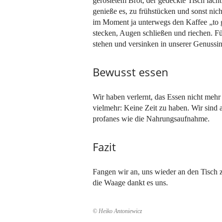
geröstetem Brot, der gedeckte Tisch lach
genieße es, zu frühstücken und sonst nicht
im Moment ja unterwegs den Kaffee „to go
stecken, Augen schließen und riechen. F
stehen und versinken in unserer Genussin
Bewusst essen
Wir haben verlernt, das Essen nicht meh
vielmehr: Keine Zeit zu haben. Wir sind a
profanes wie die Nahrungsaufnahme.
Fazit
Fangen wir an, uns wieder an den Tisch z
die Waage dankt es uns.
© Heiko Antoniewicz