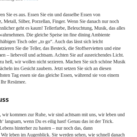
n Sie es aus. Essen Sie ein und dasselbe Essen von
z, Metall, Silber, Porzellan, Finger. Wenn Sie danach nur noch
nnlicher geht es kaum! Tellerfarbe, Beleuchtung, Musik, das alles
n wahrnehmen. Die gleiche Speise im fine dining Ambiente
häbigen Tisch oder „to go“. Auch das lässt sich leicht
zieren Sie die Teller, das Besteck, die Stoffservietten und eine
en – liebevoll und achtsam. Achten Sie auf ausreichendes Licht.
 zu hell, wir wollen nicht sezieren. Machen Sie sich schöne Musik
cheln ins Gesicht zaubern. Jetzt setzen Sie sich an diesen
sten Tag essen sie das gleiche Essen, während sie von einem
 Ihr Resümee.
uss
 wir kommen zur Ruhe, wir sind achtsam mit uns, wir leben und
h‘ langsam, wenn Du es eilig hast! Genau das ist der Trick.
ebens hinterher zu hasten – nur noch das, dann
 Wir leben im Augenblick. Sie werden sehen, wie schnell danach