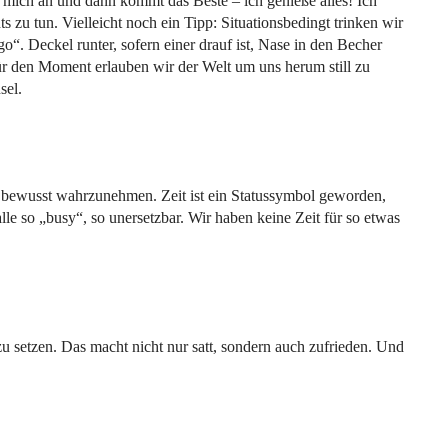
t mich an und dann kommt das Beste – ich genieße alles! Ich
s zu tun. Vielleicht noch ein Tipp: Situationsbedingt trinken wir
“. Deckel runter, sofern einer drauf ist, Nase in den Becher
ür den Moment erlauben wir der Welt um uns herum still zu
sel.
r bewusst wahrzunehmen. Zeit ist ein Statussymbol geworden,
lle so „busy“, so unersetzbar. Wir haben keine Zeit für so etwas
u setzen. Das macht nicht nur satt, sondern auch zufrieden. Und