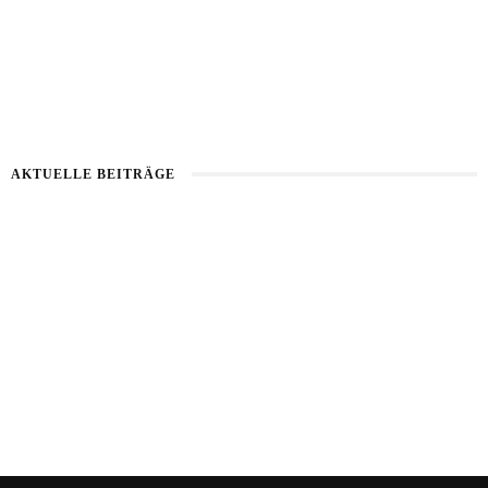
AKTUELLE BEITRÄGE
Healthy Aging
Kartoffel mit Wassermelone
Haut im Alarmmodus