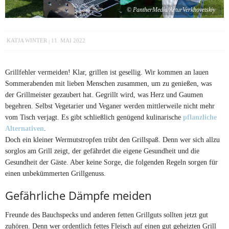
© PantherMedia/ArturVerkhovetskiy
KATJA WINTER
11. MAI 2022
Grillfehler vermeiden! Klar, grillen ist gesellig. Wir kommen an lauen
Sommerabenden mit lieben Menschen zusammen, um zu genießen, was
der Grillmeister gezaubert hat. Gegrillt wird, was Herz und Gaumen
begehren. Selbst Vegetarier und Veganer werden mittlerweile nicht mehr
vom Tisch verjagt. Es gibt schließlich genügend kulinarische
pflanzliche
Alternativen
.
Doch ein kleiner Wermutstropfen trübt den Grillspaß. Denn wer sich allzu
sorglos am Grill zeigt, der gefährdet die eigene Gesundheit und die
Gesundheit der Gäste. Aber keine Sorge, die folgenden Regeln sorgen für
einen unbekümmerten Grillgenuss.
Gefährliche Dämpfe meiden
Freunde des Bauchspecks und anderen fetten Grillguts sollten jetzt gut
zuhören. Denn wer ordentlich fettes Fleisch auf einen gut geheizten Grill