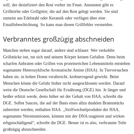
will, der desinfiziert den Rost vorher im Feuer. Ansonsten gibt es
Grillkörbe oder Grillgitter, die auf den Rost gelegt werden. Sie sind
zumeist aus Edelstahl oder Keramik oder verfügen über eine
Emaillebeschichtung. So kann man diesen Grillfehler vermeiden.
Verbranntes großzügig abschneiden
Manchen stehen sogar darauf, andere sind schlauer. Wer verkohlte
Grillstücke isst, tut sich und seinem Körper keinen Gefallen. Denn beim
scharfen Anbraten oder Grillen von proteinreichen Lebensmitteln entstehen
sogenannte Heterozyklische Aromatische Amine (HAA). In Tierversuchen
haben sie, in hohen Dosen verabreicht, krebserregend gewirkt. Beim
Menschen könne die Gefahr bisher nicht ausgeschlossen werden. Darauf
weist die Deutsche Gesellschaft für Ernährung (DGE) hin. Je länger und
heißer erhitzt werde, desto höher sei der Gehalt von HAA, schreibt die
DGE. Selbst Saucen, die auf der Basis eines allzu dunklen Bratenstücks
zubereitet werden, enthalten HAA. „Stoffwechselprodukte der HAA,
sogenannte Nitreniumionen, können mit der DNA reagieren und wirken
erbgutschädigend“, schreibt die DGE. Besser ist es also, verbrannte Teile
großzügig abzuschneiden.