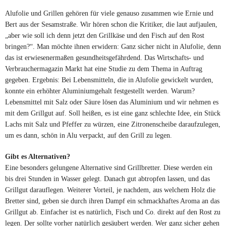
Alufolie und Grillen gehören für viele genauso zusammen wie Ernie und
Bert aus der Sesamstraße. Wir hören schon die Kritiker, die laut aufjaulen,
„aber wie soll ich denn jetzt den Grillkäse und den Fisch auf den Rost
bringen?“. Man möchte ihnen erwidern: Ganz sicher nicht in Alufolie, denn
das ist erwiesenermaßen gesundheitsgefährdend. Das Wirtschafts- und
Verbrauchermagazin Markt hat eine Studie zu dem Thema in Auftrag
gegeben. Ergebnis: Bei Lebensmitteln, die in Alufolie gewickelt wurden,
konnte ein erhöhter Aluminiumgehalt festgestellt werden. Warum?
Lebensmittel mit Salz oder Säure lösen das Aluminium und wir nehmen es
mit dem Grillgut auf. Soll heißen, es ist eine ganz schlechte Idee, ein Stück
Lachs mit Salz und Pfeffer zu würzen, eine Zitronenscheibe daraufzulegen,
um es dann, schön in Alu verpackt, auf den Grill zu legen.
Gibt es Alternativen?
Eine besonders gelungene Alternative sind Grillbretter. Diese werden ein
bis drei Stunden in Wasser gelegt. Danach gut abtropfen lassen, und das
Grillgut darauflegen. Weiterer Vorteil, je nachdem, aus welchem Holz die
Bretter sind, geben sie durch ihren Dampf ein schmackhaftes Aroma an das
Grillgut ab. Einfacher ist es natürlich, Fisch und Co. direkt auf den Rost zu
legen. Der sollte vorher natürlich gesäubert werden. Wer ganz sicher gehen