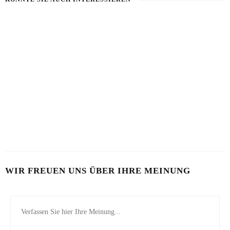
KALTE RADIESCHENSUPPE
KARTOFFEL MIT WASSERMELONE
12. JULI 2026
7. AUGUST 2026
SCHÖN VON INNEN
25. JUNI 2026
WIR FREUEN UNS ÜBER IHRE MEINUNG