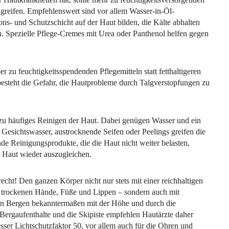
greifen. Empfehlenswert sind vor allem Wasser-in-Öl-
ons- und Schutzschicht auf der Haut bilden, die Kälte abhalten
. Spezielle Pflege-Cremes mit Urea oder Panthenol helfen gegen
ber zu feuchtigkeitsspendenden Pflegemitteln statt fetthaltigeren
besteht die Gefahr, die Hautprobleme durch Talgverstopfungen zu
n zu häufiges Reinigen der Haut. Dabei genügen Wasser und ein
 Gesichtswasser, austrocknende Seifen oder Peelings greifen die
nde Reinigungsprodukte, die die Haut nicht weiter belasten,
r Haut wieder auszugleichen.
recht! Den ganzen Körper nicht nur stets mit einer reichhaltigen
e trockenen Hände, Füße und Lippen – sondern auch mit
 den Bergen bekanntermaßen mit der Höhe und durch die
e Bergaufenthalte und die Skipiste empfehlen Hautärzte daher
sser Lichtschutzfaktor 50, vor allem auch für die Ohren und