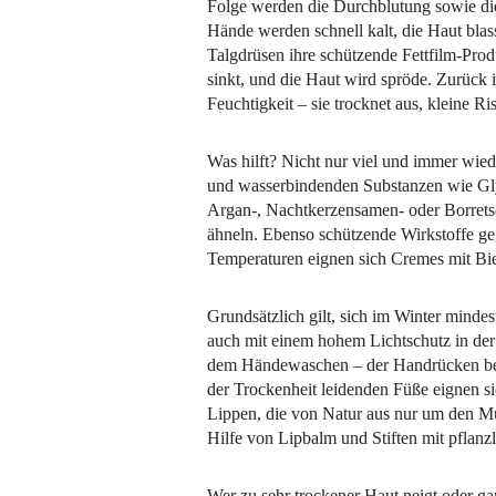
Folge werden die Durchblutung sowie die
Hände werden schnell kalt, die Haut bla
Talgdrüsen ihre schützende Fettfilm-Pro
sinkt, und die Haut wird spröde. Zurück 
Feuchtigkeit – sie trocknet aus, kleine R
Was hilft? Nicht nur viel und immer wied
und wasserbindenden Substanzen wie Glyc
Argan-, Nachtkerzensamen- oder Borretsch
ähneln. Ebenso schützende Wirkstoffe geg
Temperaturen eignen sich Cremes mit Bie
Grundsätzlich gilt, sich im Winter minde
auch mit einem hohem Lichtschutz in de
dem Händewaschen – der Handrücken besi
der Trockenheit leidenden Füße eignen s
Lippen, die von Natur aus nur um den Mu
Hilfe von Lipbalm und Stiften mit pflan
Wer zu sehr trockener Haut neigt oder ga