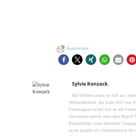
Ausdrucken
Sylvie Konzack
Mit Wellness kennt sie sich aus. Imme
Wellnessbereich. Bis Ende 2017 war Sy
Fachmagazin richtet sich an alle Entsc
Journalistin spricht unter dem Begrif
Körperpflege sowie bewusster Umgang m
da sie parallel als Chefredakteurin für