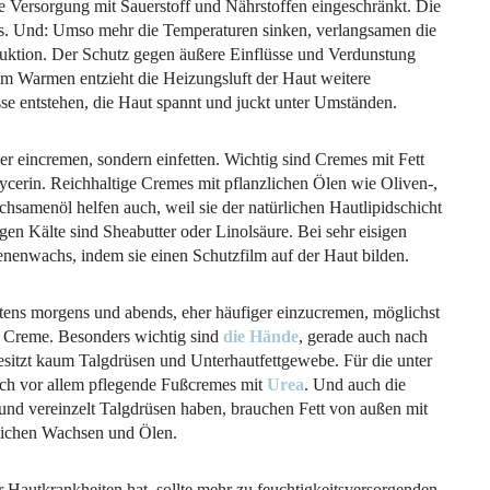
 Versorgung mit Sauerstoff und Nährstoffen eingeschränkt. Die
ss. Und: Umso mehr die Temperaturen sinken, verlangsamen die
duktion. Der Schutz gegen äußere Einflüsse und Verdunstung
im Warmen entzieht die Heizungsluft der Haut weitere
isse entstehen, die Haut spannt und juckt unter Umständen.
er eincremen, sondern einfetten. Wichtig sind Cremes mit Fett
erin. Reichhaltige Cremes mit pflanzlichen Ölen wie Oliven-,
samenöl helfen auch, weil sie der natürlichen Hautlipidschicht
en Kälte sind Sheabutter oder Linolsäure. Bei sehr eisigen
nenwachs, indem sie einen Schutzfilm auf der Haut bilden.
stens morgens und abends, eher häufiger einzucremen, möglichst
r Creme. Besonders wichtig sind
die Hände
, gerade auch nach
tzt kaum Talgdrüsen und Unterhautfettgewebe. Für die unter
ich vor allem pflegende Fußcremes mit
Urea
. Und auch die
nd vereinzelt Talgdrüsen haben, brauchen Fett von außen mit
zlichen Wachsen und Ölen.
r Hautkrankheiten hat, sollte mehr zu feuchtigkeitsversorgenden