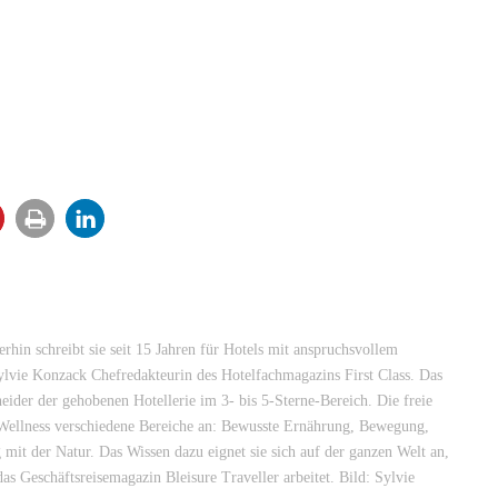
rhin schreibt sie seit 15 Jahren für Hotels mit anspruchsvollem
lvie Konzack Chefredakteurin des Hotelfachmagazins First Class. Das
heider der gehobenen Hotellerie im 3- bis 5-Sterne-Bereich. Die freie
f Wellness verschiedene Bereiche an: Bewusste Ernährung, Bewegung,
it der Natur. Das Wissen dazu eignet sie sich auf der ganzen Welt an,
 das Geschäftsreisemagazin Bleisure Traveller arbeitet. Bild: Sylvie