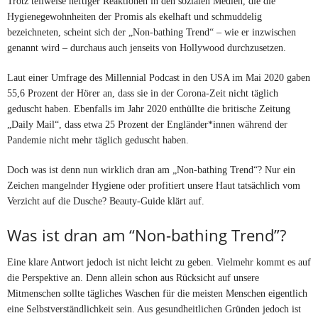
Trotz teilweise heftiger Reaktionen in den sozialen Medien, die die
Hygienegewohnheiten der Promis als ekelhaft und schmuddelig
bezeichneten, scheint sich der „Non-bathing Trend“ – wie er inzwischen
genannt wird – durchaus auch jenseits von Hollywood durchzusetzen.
Laut einer Umfrage des Millennial Podcast in den USA im Mai 2020 gaben
55,6 Prozent der Hörer an, dass sie in der Corona-Zeit nicht täglich
geduscht haben. Ebenfalls im Jahr 2020 enthüllte die britische Zeitung
„Daily Mail“, dass etwa 25 Prozent der Engländer*innen während der
Pandemie nicht mehr täglich geduscht haben.
Doch was ist denn nun wirklich dran am „Non-bathing Trend“? Nur ein
Zeichen mangelnder Hygiene oder profitiert unsere Haut tatsächlich vom
Verzicht auf die Dusche? Beauty-Guide klärt auf.
Was ist dran am “Non-bathing Trend”?
Eine klare Antwort jedoch ist nicht leicht zu geben. Vielmehr kommt es auf
die Perspektive an. Denn allein schon aus Rücksicht auf unsere
Mitmenschen sollte tägliches Waschen für die meisten Menschen eigentlich
eine Selbstverständlichkeit sein. Aus gesundheitlichen Gründen jedoch ist