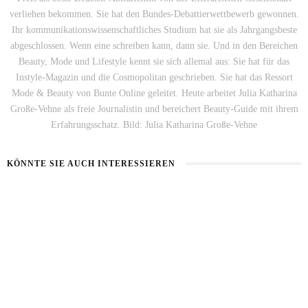
verliehen bekommen. Sie hat den Bundes-Debattierwettbewerb gewonnen.
Ihr kommunikationswissenschaftliches Studium hat sie als Jahrgangsbeste
abgeschlossen. Wenn eine schreiben kann, dann sie. Und in den Bereichen
Beauty, Mode und Lifestyle kennt sie sich allemal aus: Sie hat für das
Instyle-Magazin und die Cosmopolitan geschrieben. Sie hat das Ressort
Mode & Beauty von Bunte Online geleitet. Heute arbeitet Julia Katharina
Große-Vehne als freie Journalistin und bereichert Beauty-Guide mit ihrem
Erfahrungsschatz. Bild: Julia Katharina Große-Vehne
KÖNNTE SIE AUCH INTERESSIEREN
SICHERER AUSTAUSCH IM NETZ
SKORPION-MÄNNER
17. JULI 2026
31. OKTOBER 2025
DIE BESTEN BEAUTY-APPS