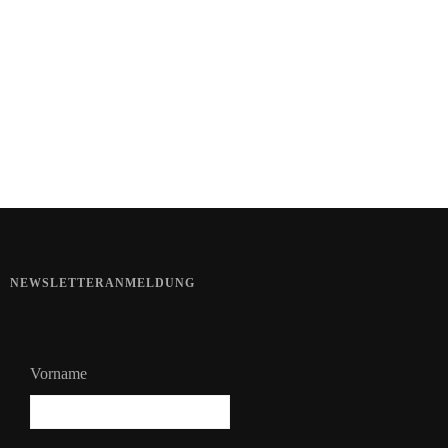
Haut im Alarmmodus
Bart im Sommer
NEWSLETTERANMELDUNG
Vorname