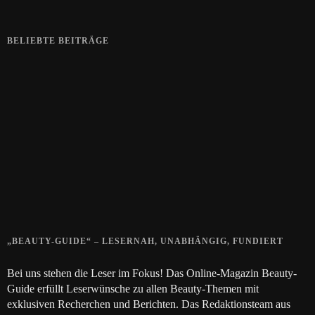
BELIEBTE BEITRÄGE
Zeigt her eure Füße
15. APRIL 2019
Gelbe Finger vom Rauchen?
28. SEPTEMBER 2018
Die positive Wirkung der Thai-Massage
28. JUNI 2018
„BEAUTY-GUIDE“ – LESERNAH, UNABHÄNGIG, FUNDIERT
Bei uns stehen die Leser im Fokus! Das Online-Magazin Beauty-
Guide erfüllt Leserwünsche zu allen Beauty-Themen mit
exklusiven Recherchen und Berichten. Das Redaktionsteam aus