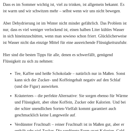
Dass es im Sommer wichtig ist, viel zu trinken, ist allgemein bekannt. Es
ist warm und wir schwitzen mehr – selbst wenn wir uns nicht bewegen.
Aber Dehydrierung ist im Winter nicht minder gefährlich. Das Problem ist
nur, dass es viel weniger verlockend ist, einen halben Liter kühles Wasser
in sich hineinzuschütten, wenn man sowieso schon friert. Glücklicherweise
ist Wasser nicht das einzige Mittel für eine ausreichende Flüssigkeitszufuhr.
Hier sind die besten Tipps für alle, denen es schwerfällt, genügend
Flüssigkeit zu sich zu nehmen:
Tee, Kaffee und heiße Schokolade – natürlich nur in Maßen. Sonst
kann sich der Zucker- und Koffeingehalt negativ auf den Schlaf
(und die Figur) auswirken.
Kräutertees – die perfekte Alternative: Sie sorgen ebenso für Wärme
und Flüssigkeit, aber ohne Koffein, Zucker oder Kalorien. Und bei
der schier unendlichen Sorten-Vielfalt kommt garantiert auch
geschmacklich keine Langeweile auf.
Verdünnter Fruchtsaft – reiner Fruchtsaft ist in Maßen gut, aber er
enthält sehr viel Zucker. Die verdünnte Form spart Kalorien, Geld