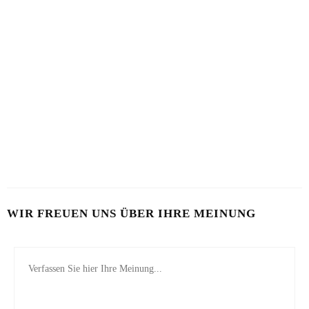
HEALTHY AGING
HAUT IM ALARMMODUS
9. AUGUST 2026
2. AUGUST 2026
SOMMERHAUT RICHTIG PFLEGEN
26. JULI 2026
WIR FREUEN UNS ÜBER IHRE MEINUNG