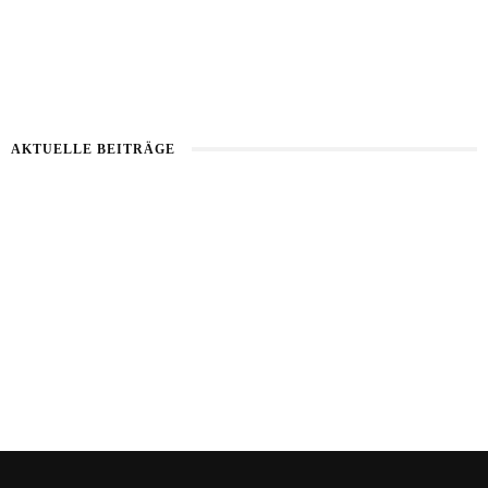
AKTUELLE BEITRÄGE
Healthy Aging
Kartoffel mit Wassermelone
Haut im Alarmmodus