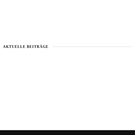
AKTUELLE BEITRÄGE
Healthy Aging
Kartoffel mit Wassermelone
Haut im Alarmmodus