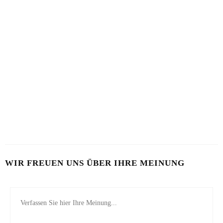
KALTE RADIESCHENSUPPE
KARTOFFEL MIT WASSERMELONE
12. JULI 2026
7. AUGUST 2026
SCHÖN VON INNEN
25. JUNI 2026
WIR FREUEN UNS ÜBER IHRE MEINUNG